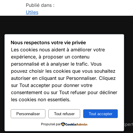
Publié dans :
Utiles
IMPORTANT
Nous respectons votre vie privée
Mentions légales
Les cookies nous aident à améliorer votre
Conditions Générales de Vente
expérience, à proposer un contenu
Politique de confidentialité
personnalisé et à analyser le trafic. Vous
pouvez choisir les cookies que vous souhaitez
Politique de cookies UE
autoriser en cliquant sur Personnaliser. Cliquez
Politique de livraison
sur Tout accepter pour donner votre
Conditions de retour & remboursement
consentement ou sur Tout refuser pour décliner
Médiation & règlement des litiges
les cookies non essentiels.
Personnaliser
Tout refuser
Tout accepter
© Confort Chauffage Expert 2020
Site conçu avec soin par Confort Chauffage Exper
Propulsé par