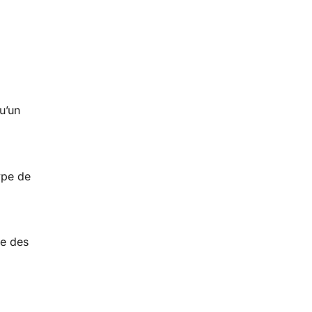
u’un
ype de
te des