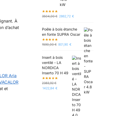
:
3504,00
€
2862,72
€
ignant. À
on d’achat
Poêle à bois étanche
en fonte SUPRA Oscar
1590,00
€
801,90
€
Insert à bois
ventilé - LA
NORDICA
Inserto 70 H 49
LOR Aria
 EVACALOR
2383,92
€
t et
1422,84
€