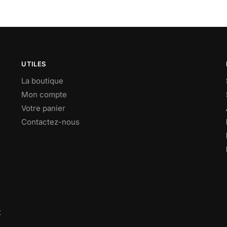
UTILES
La boutique
Mon compte
Votre panier
Contactez-nous
t