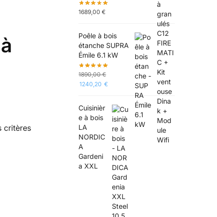
1689,00
€
Poêle à bois
 à
étanche SUPRA
Émile 6.1 kW
1890,00
€
1240,20
€
Cuisinièr
a
e à bois
LA
 critères
NORDIC
A
Gardeni
a XXL