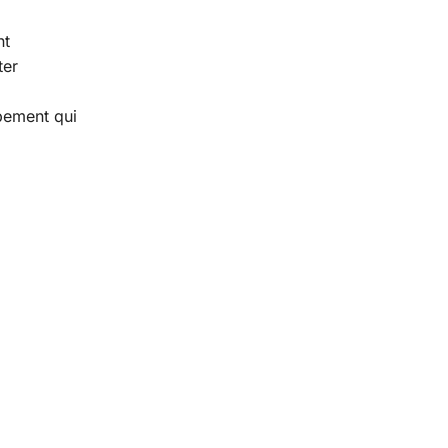
nt
ter
ipement qui