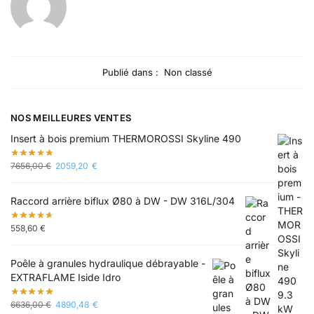
Publié dans :
Non classé
NOS MEILLEURES VENTES
Insert à bois premium THERMOROSSI Skyline 490
7656,00
€
2059,20
€
Raccord arrière biflux Ø80 à DW - DW 316L/304
558,60
€
Poêle à granules hydraulique débrayable -
EXTRAFLAME Iside Idro
6636,00
€
4890,48
€