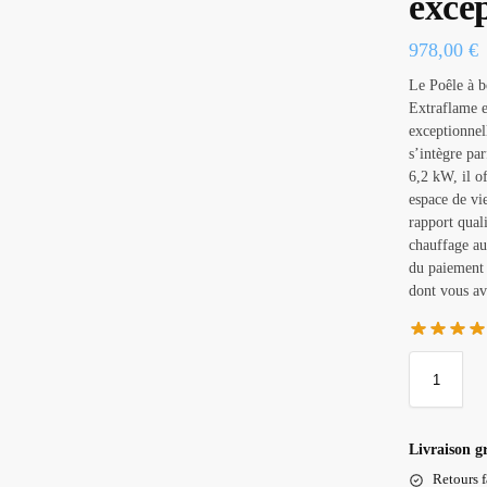
excep
978,00
€
Le Poêle à 
Extraflame e
exceptionnel
s’intègre pa
6,2 kW, il o
espace de vie
rapport quali
chauffage au
du paiement 
dont vous av
Livraison g
Retours f