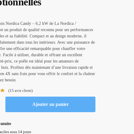
tionnelles
bois Nordica Candy – 6,2 kW de La Nordica /
st un produit de qualité reconnu pour ses performances
les et sa fiabilité. Compact et au design moderne, il
rfaitement dans tous les intérieurs. Avec une puissance de
ffre une efficacité remarquable pour chauffer votre
. Facile à utiliser, durable et offrant un excellent
té-prix, ce poêle est idéal pour les amateurs de
 bois. Profitez dès maintenant d’une livraison rapide et
en 4X sans frais pour vous offrir le confort et la chaleur
ez besoin.
(
15
avis client)
Ajouter au panier
ratuite
aciles sous 14 jours