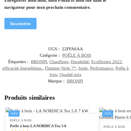
Enregistrer mon nom, mon e-mail et mon site dans le
navigateur pour mon prochain commentaire.
UGS :
22FFA6AA
Catégorie :
POÊLE À BOIS
Étiquettes :
BRONPI
,
Chauffage
,
Durabilité
,
EcoDesign 2022
,
efficacité énergétique.
,
Flamme Verte 7*
,
fonte
,
Performance
,
Poêle à
bois
,
Qualité-prix
Marque :
BRONPI
Produits similaires
-64%
-65%
POÊLE À BOIS
Poêle à bois LA NORDICA Tea 5.0
POÊLE À BOIS