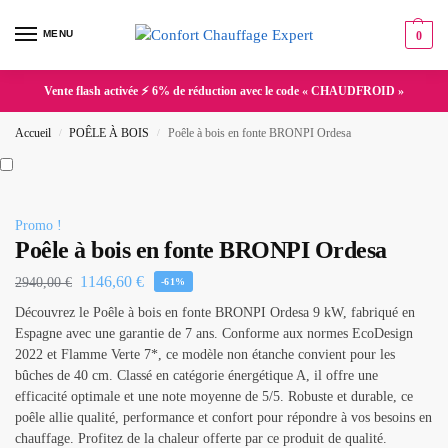
MENU
0
Vente flash activée ⚡ 6% de réduction avec le code « CHAUDFROID »
Accueil
POÊLE À BOIS
Poêle à bois en fonte BRONPI Ordesa
/
/
Promo !
Poêle à bois en fonte BRONPI Ordesa
1146,60
€
2940,00
€
-61%
Découvrez le Poêle à bois en fonte BRONPI Ordesa 9 kW, fabriqué en
Espagne avec une garantie de 7 ans. Conforme aux normes EcoDesign
2022 et Flamme Verte 7*, ce modèle non étanche convient pour les
bûches de 40 cm. Classé en catégorie énergétique A, il offre une
efficacité optimale et une note moyenne de 5/5. Robuste et durable, ce
poêle allie qualité, performance et confort pour répondre à vos besoins en
chauffage. Profitez de la chaleur offerte par ce produit de qualité.