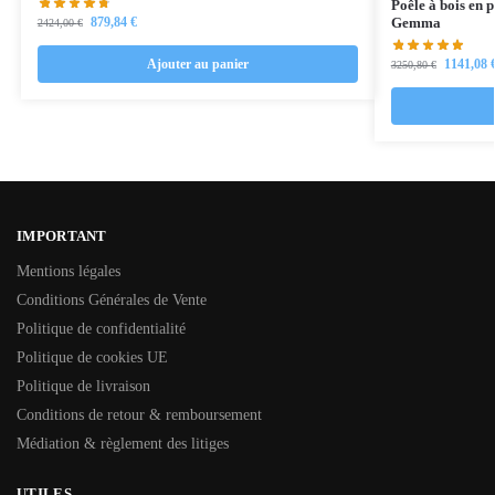
Poêle à bois en
879,84
€
Gemma
2424,00
€
Ajouter au panier
1141,08
3250,80
€
IMPORTANT
Mentions légales
Conditions Générales de Vente
Politique de confidentialité
Politique de cookies UE
Politique de livraison
Conditions de retour & remboursement
Médiation & règlement des litiges
UTILES