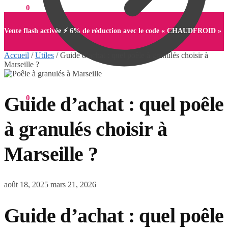
0,00
€
0
Vente flash activée ⚡ 6% de réduction avec le code « CHAUDFROID »
Accueil
/
Utiles
/
Guide d’achat : quel poêle à granulés choisir à
Marseille ?
Guide d’achat : quel poêle
0,00
€
0
à granulés choisir à
Marseille ?
août 18, 2025
mars 21, 2026
Guide d’achat : quel poêle