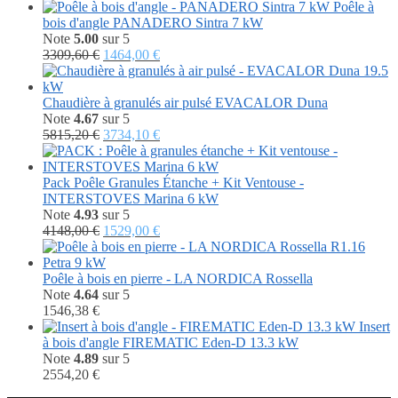
Poêle à
bois d'angle PANADERO Sintra 7 kW
Note
5.00
sur 5
Le
Le
3309,60
€
1464,00
€
prix
prix
initial
actuel
était :
est :
Chaudière à granulés air pulsé EVACALOR Duna
3309,60 €.
1464,00 €.
Note
4.67
sur 5
Le
Le
5815,20
€
3734,10
€
prix
prix
initial
actuel
était :
est :
Pack Poêle Granules Étanche + Kit Ventouse -
5815,20 €.
3734,10 €.
INTERSTOVES Marina 6 kW
Note
4.93
sur 5
Le
Le
4148,00
€
1529,00
€
prix
prix
initial
actuel
était :
est :
Poêle à bois en pierre - LA NORDICA Rossella
4148,00 €.
1529,00 €.
Note
4.64
sur 5
1546,38
€
Insert
à bois d'angle FIREMATIC Eden-D 13.3 kW
Note
4.89
sur 5
2554,20
€