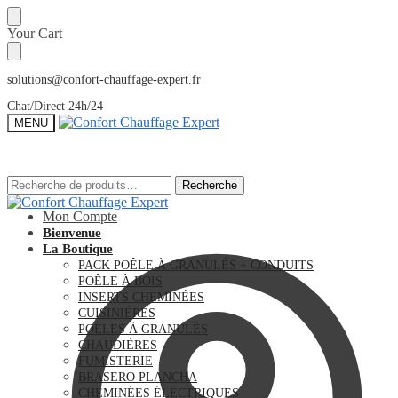
Sauter
Skip
Your Cart
à
to
la
content
navigation
solutions@confort-chauffage-expert.fr
Chat/Direct 24h/24
MENU
Recherche
Recherche
Recherche
Recherche
pour :
pour :
Mon Compte
Bienvenue
La Boutique
PACK POÊLE À GRANULÉS + CONDUITS
POÊLE À BOIS
INSERTS CHEMINÉES
CUISINIÈRES
POÊLES À GRANULÉS
CHAUDIÈRES
FUMISTERIE
BRASERO PLANCHA
CHEMINÉES ÉLECTRIQUES