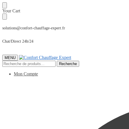
Sauter
Skip
Your Cart
à
to
la
content
navigation
solutions@confort-chauffage-expert.fr
Chat/Direct 24h/24
MENU
Recherche
Recherche
pour :
Mon Compte