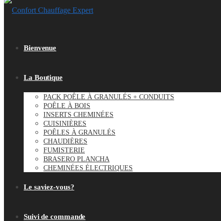
Bienvenue
La Boutique
PACK POÊLE À GRANULÉS + CONDUITS
POÊLE À BOIS
INSERTS CHEMINÉES
CUISINIÈRES
POÊLES À GRANULÉS
CHAUDIÈRES
FUMISTERIE
BRASERO PLANCHA
CHEMINÉES ÉLECTRIQUES
Le saviez-vous?
Suivi de commande