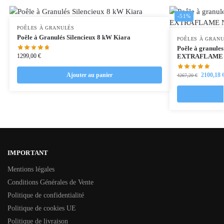
-51%
POÊLES À GRANULÉS
Poêle à Granulés Silencieux 8 kW Kiara
POÊLES À GRAN
Poêle à granules
1299,00
€
EXTRAFLAME M
Ajouter au panier
2100,18
4267,20
€
IMPORTANT
Mentions légales
Conditions Générales de Vente
Politique de confidentialité
Politique de cookies UE
Politique de livraison