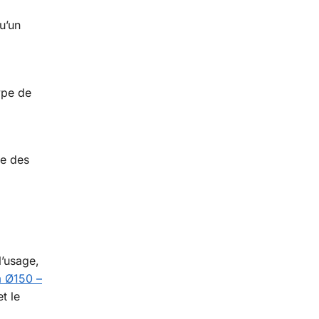
u’un
ype de
te des
l’usage,
m Ø150 –
t le