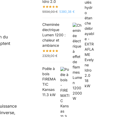
Idro 2.0
5934,00
€
5380,38
€
Cheminée
électrique
Lumen 1200 :
on du
chaleur et
mptent
ambiance
2329,00
€
Poêle à
bois
FIREMA
TIC
Kansas
11.3 kW
puissance
inverse,