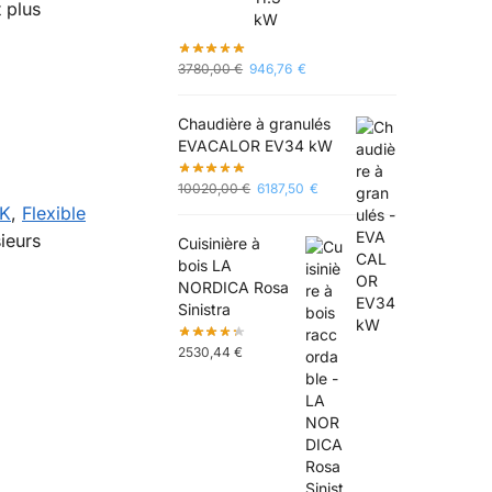
 plus
3780,00
€
946,76
€
Chaudière à granulés
EVACALOR EV34 kW
10020,00
€
6187,50
€
AK
,
Flexible
ieurs
Cuisinière à
bois LA
NORDICA Rosa
Sinistra
2530,44
€