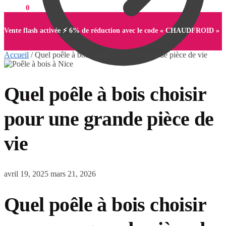
0,00
€
0
Vente flash activée ⚡ 6% de réduction avec le code « CHAUDFROID »
Accueil
/
Quel poêle à bois choisir pour une grande pièce de vie
Quel poêle à bois choisir
0,00
€
0
pour une grande pièce de
vie
avril 19, 2025
mars 21, 2026
Quel poêle à bois choisir