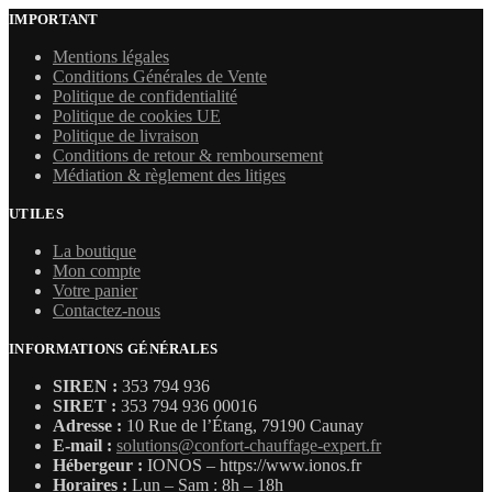
initial
actuel
IMPORTANT
était :
est :
Mentions légales
3480,00 €.
1703,52 €.
Conditions Générales de Vente
Politique de confidentialité
Politique de cookies UE
Politique de livraison
Conditions de retour & remboursement
Médiation & règlement des litiges
UTILES
La boutique
Mon compte
Votre panier
Contactez-nous
INFORMATIONS GÉNÉRALES
SIREN :
353 794 936
SIRET :
353 794 936 00016
Adresse :
10 Rue de l’Étang, 79190 Caunay
E-mail :
solutions@confort-chauffage-expert.fr
Hébergeur :
IONOS – https://www.ionos.fr
Horaires :
Lun – Sam : 8h – 18h