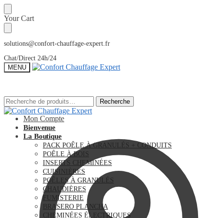
Sauter
Skip
Your Cart
à
to
la
content
navigation
solutions@confort-chauffage-expert.fr
Chat/Direct 24h/24
MENU
Recherche
Recherche
Recherche
Recherche
pour :
pour :
Mon Compte
Bienvenue
La Boutique
PACK POÊLE À GRANULÉS + CONDUITS
POÊLE À BOIS
INSERTS CHEMINÉES
CUISINIÈRES
POÊLES À GRANULÉS
CHAUDIÈRES
FUMISTERIE
BRASERO PLANCHA
CHEMINÉES ÉLECTRIQUES