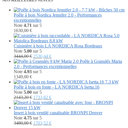
NOS MEILLEURES VENTES
Poêle à bois Nordica Jennifer 2.0 - Performances
exceptionnelles
Note
4.71
sur 5
1630,00
€
Cuisinière à bois LA NORDICA Rosa Bordeaux
Note
5.00
sur 5
Le
Le
3444,00
€
2530,44
€
prix
prix
Poêle à Granulés Maria
initial
actuel
2.0 - Performances exceptionnelles
était :
est :
Note
4.93
sur 5
3444,00 €.
2530,44 €.
1349,00
€
Poêle à bois en fonte - LA NORDICA Isetta.16
Note
5.00
sur 5
Le
Le
2143,20
€
1733,82
€
prix
prix
initial
actuel
était :
est :
Insert à bois ventilé canalisable BRONPI Denver
2143,20 €.
1733,82 €.
Note
4.75
sur 5
Le
Le
3480,00
€
1703,52
€
prix
prix