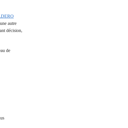
NADERO
une autre
ant décision,
eau de
lus