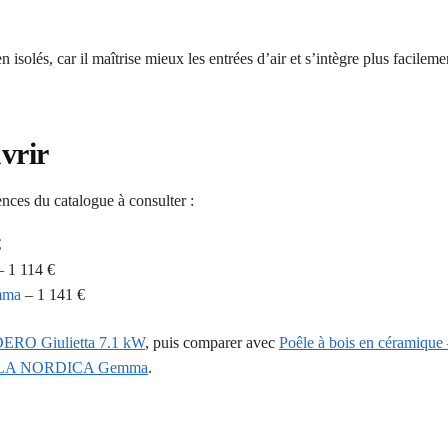
n isolés, car il maîtrise mieux les entrées d’air et s’intègre plus facilem
vrir
ences du catalogue à consulter :
€
 1 114 €
mma
– 1 141 €
ERO Giulietta 7.1 kW
, puis comparer avec
Poêle à bois en céramique
le – LA NORDICA Gemma
.