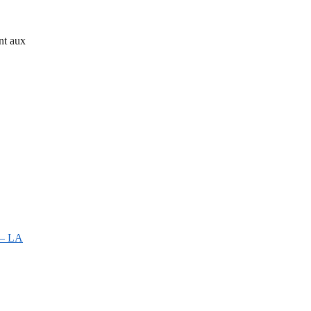
ent aux
 – LA