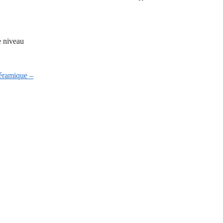
e niveau
céramique –