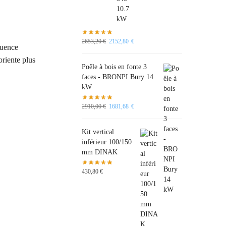
2653,20
€
2152,80
€
quence
oriente plus
Poêle à bois en fonte 3
faces - BRONPI Bury 14
kW
2910,00
€
1681,68
€
Kit vertical
inférieur 100/150
mm DINAK
430,80
€