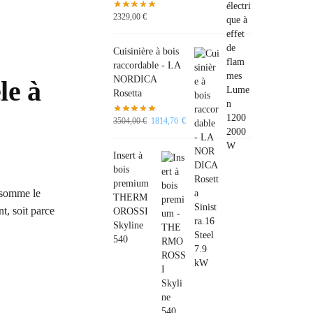
2329,00
€
Cuisinière à bois
raccordable - LA
NORDICA
le à
Rosetta
3504,00
€
1814,76
€
Insert à
bois
premium
onsomme le
THERM
t, soit parce
OROSSI
Skyline
540