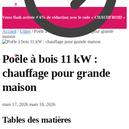
0,00
€
0
Vente flash activée ⚡ 6% de réduction avec le code « CHAUDFROID »
Accueil
/
Utiles
/
Poêle à bois 11 kW : chauffage pour grande
maison
Poêle à bois 11 kW :
0,00
€
0
chauffage pour grande
maison
mars 17, 2026
mars 18, 2026
Tables des matières