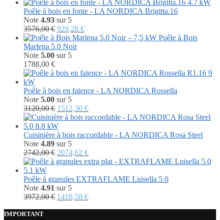
Poêle à bois en fonte - LA NORDICA Brigitta.16
Note
4.93
sur 5
Le
Le
3576,00
€
929,28
€
prix
prix
Poêle à Bois
initial
actuel
Marlena 5.0 Noir
était :
est :
Note
5.00
sur 5
3576,00 €.
929,28 €.
1788,00
€
Poêle à bois en faïence - LA NORDICA Rossella
Note
5.00
sur 5
Le
Le
3120,00
€
1512,30
€
prix
prix
initial
actuel
était :
est :
Cuisinière à bois raccordable - LA NORDICA Rosa Steel
3120,00 €.
1512,30 €.
Note
4.89
sur 5
Le
Le
2742,00
€
2074,62
€
prix
prix
initial
actuel
était :
est :
Poêle à granules EXTRAFLAME Luisella 5.0
2742,00 €.
2074,62 €.
Note
4.91
sur 5
Le
Le
3972,00
€
1418,58
€
prix
prix
initial
actuel
IMPORTANT