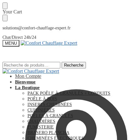
Sauter
Skip
Your Cart
à
to
la
content
navigation
solutions@confort-chauffage-expert.fr
Chat/Direct 24h/24
MENU
Recherche
Recherche
Recherche
Recherche
pour :
pour :
Mon Compte
Bienvenue
La Boutique
PACK POÊLE À GRANULÉS + CONDUITS
POÊLE À BOIS
INSERTS CHEMINÉES
CUISINIÈRES
POÊLES À GRANULÉS
CHAUDIÈRES
FUMISTERIE
BRASERO PLANCHA
CHEMINÉES ÉLECTRIQUES