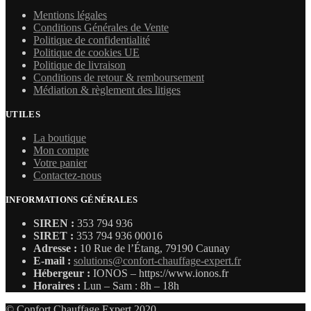
était :
est :
Mentions légales
3972,00 €.
1418,58 €.
Conditions Générales de Vente
Politique de confidentialité
Politique de cookies UE
Politique de livraison
Conditions de retour & remboursement
Médiation & règlement des litiges
UTILES
La boutique
Mon compte
Votre panier
Contactez-nous
INFORMATIONS GÉNÉRALES
SIREN :
353 794 936
SIRET :
353 794 936 00016
Adresse :
10 Rue de l’Étang, 79190 Caunay
E-mail :
solutions@confort-chauffage-expert.fr
Hébergeur :
IONOS – https://www.ionos.fr
Horaires :
Lun – Sam : 8h – 18h
© Confort Chauffage Expert 2020