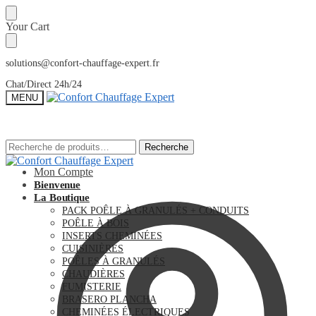
Sauter
Skip
Your Cart
à
to
la
content
navigation
solutions@confort-chauffage-expert.fr
Chat/Direct 24h/24
MENU
Recherche
Recherche
Recherche
Recherche
pour :
pour :
Mon Compte
Bienvenue
La Boutique
PACK POÊLE À GRANULÉS + CONDUITS
POÊLE À BOIS
INSERTS CHEMINÉES
CUISINIÈRES
POÊLES À GRANULÉS
CHAUDIÈRES
FUMISTERIE
BRASERO PLANCHA
CHEMINÉES ÉLECTRIQUES