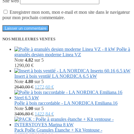
Site web
Enregistrer mon nom, mon e-mail et mon site dans le navigateur
pour mon prochain commentaire.
NOS MEILLEURES VENTES
Poêle à
granulés design moderne Linea VZ
Note
4.82
sur 5
1290,00
€
Insert à bois ventilé LA NORDICA 6.5 kW
Note
4.80
sur 5
Le
Le
2640,00
€
1272,60
€
prix
prix
initial
actuel
était :
est :
Poêle à bois raccordable - LA NORDICA Emiliana.16
2640,00 €.
1272,60 €.
Note
5.00
sur 5
Le
Le
3406,80
€
1422,84
€
prix
prix
initial
actuel
était :
est :
Pack Poêle Granules Étanche + Kit Ventouse -