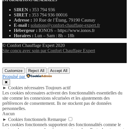
SIREN :
353 794 936
SIRET :
353 794 936 00016
Adresse :
10 Rue de l’Étang, 79190 Caunay
E-mail :
solutions@confort-chauffage-expert.fr
Hébergeur :
IONOS – https://www.ionos.fr
Horaires :
Lun – Sam : 8h – 18h
© Confort Chauffage Expert 2020
Site conçu avec soin par Confort Chauffage Expert
Customize
Reject All
Accept All
Propulsé par
✖
►
Cookies nécessaires
Toujours actif
Les cookies nécessaires activent des fonctionnalités essentielles du
site comme les connexions sécurisées et les ajustements des
préférences de consentement. Ils ne stockent pas de données
personnelles.
Aucun
►
Cookies fonctionnels
Remarque
Les cookies fonctionnels supportent des fonctionnalités comme le