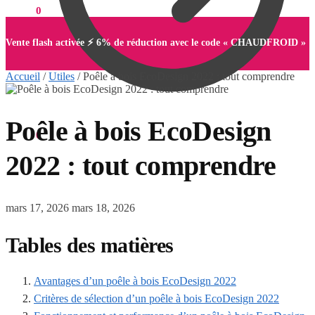
0,00
€
0
Vente flash activée ⚡ 6% de réduction avec le code « CHAUDFROID »
Accueil
/
Utiles
/
Poêle à bois EcoDesign 2022 : tout comprendre
Poêle à bois EcoDesign
0,00
€
0
2022 : tout comprendre
mars 17, 2026
mars 18, 2026
Tables des matières
Avantages d’un poêle à bois EcoDesign 2022
Critères de sélection d’un poêle à bois EcoDesign 2022