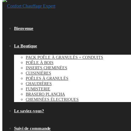
Bienvenue
La Boutique
PACK POÊLE À GRANULÉS + CONDUITS
POÊLE À BOIS
INSERTS CHEMINÉES
CUISINIÈRES
POÊLES À GRANULÉS
CHAUDIÈRES
FUMISTERIE
BRASERO PLANCHA
CHEMINÉES ÉLECTRIQUES
Le saviez-vous?
Suivi de commande