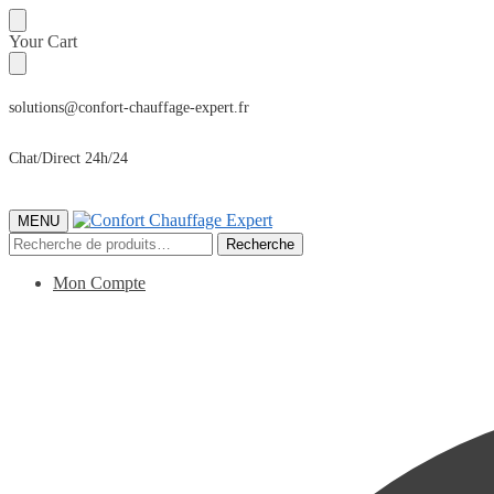
Sauter
Skip
Your Cart
à
to
la
content
navigation
solutions@confort-chauffage-expert.fr
Chat/Direct 24h/24
MENU
Recherche
Recherche
pour :
Mon Compte