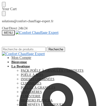
Sauter
Skip
Your Cart
à
to
la
content
navigation
solutions@confort-chauffage-expert.fr
Chat/Direct 24h/24
MENU
Recherche
Recherche
Recherche
Recherche
pour :
pour :
Mon Compte
Bienvenue
La Boutique
PACK POÊLE À GRANULÉS + CONDUITS
POÊLE À BOIS
INSERTS CHEMINÉES
CUISINIÈRES
POÊLES À GRANULÉS
CHAUDIÈRES
FUMISTERIE
BRASERO PLANCHA
CHEMINÉES ÉLECTRIQUES