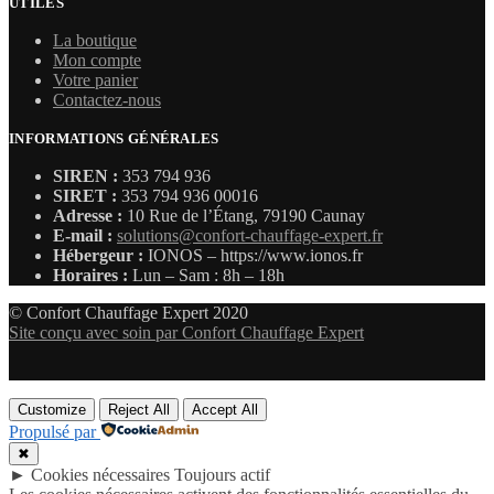
UTILES
La boutique
Mon compte
Votre panier
Contactez-nous
INFORMATIONS GÉNÉRALES
SIREN :
353 794 936
SIRET :
353 794 936 00016
Adresse :
10 Rue de l’Étang, 79190 Caunay
E-mail :
solutions@confort-chauffage-expert.fr
Hébergeur :
IONOS – https://www.ionos.fr
Horaires :
Lun – Sam : 8h – 18h
© Confort Chauffage Expert 2020
Site conçu avec soin par Confort Chauffage Expert
Customize
Reject All
Accept All
Propulsé par
✖
►
Cookies nécessaires
Toujours actif