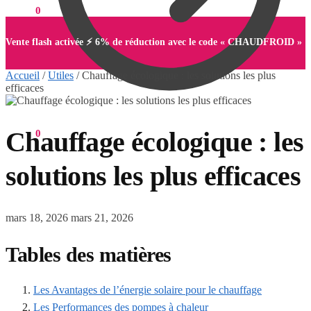
0,00
€
0
Vente flash activée ⚡ 6% de réduction avec le code « CHAUDFROID »
Accueil
/
Utiles
/
Chauffage écologique : les solutions les plus
efficaces
Chauffage écologique : les
0,00
€
0
solutions les plus efficaces
mars 18, 2026
mars 21, 2026
Tables des matières
Les Avantages de l’énergie solaire pour le chauffage
Les Performances des pompes à chaleur