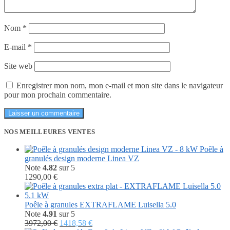
Nom
*
E-mail
*
Site web
Enregistrer mon nom, mon e-mail et mon site dans le navigateur
pour mon prochain commentaire.
NOS MEILLEURES VENTES
Poêle à
granulés design moderne Linea VZ
Note
4.82
sur 5
1290,00
€
Poêle à granules EXTRAFLAME Luisella 5.0
Note
4.91
sur 5
Le
Le
3972,00
€
1418,58
€