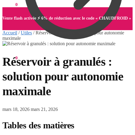
0,00
€
0
Vente flash activée ⚡ 6% de réduction avec le code « CHAUDFROID »
Accueil
/
Utiles
/
Réservoir à granulés : solution pour autonomie
maximale
Réservoir à granulés :
0,00
€
0
solution pour autonomie
maximale
mars 18, 2026
mars 21, 2026
Tables des matières