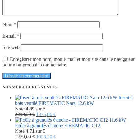
Nom
*
E-mail
*
Site web
Enregistrer mon nom, mon e-mail et mon site dans le navigateur
pour mon prochain commentaire.
NOS MEILLEURES VENTES
Insert à
bois ventilé FIREMATIC Nara 12.6 kW
Note
4.89
sur 5
Le
Le
2293,20
€
1375,86
€
prix
prix
initial
actuel
Poêle à granulés étanche FIREMATIC C12
était :
est :
Note
4.71
sur 5
2293,20 €.
Le
1375,86 €.
Le
1279,00
€
1023,20
€