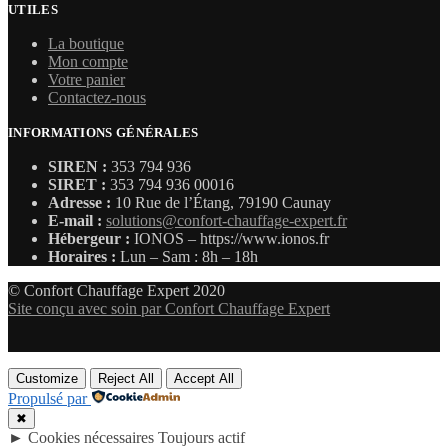
UTILES
La boutique
Mon compte
Votre panier
Contactez-nous
INFORMATIONS GÉNÉRALES
SIREN :
353 794 936
SIRET :
353 794 936 00016
Adresse :
10 Rue de l’Étang, 79190 Caunay
E-mail :
solutions@confort-chauffage-expert.fr
Hébergeur :
IONOS – https://www.ionos.fr
Horaires :
Lun – Sam : 8h – 18h
© Confort Chauffage Expert 2020
Site conçu avec soin par Confort Chauffage Expert
Customize
Reject All
Accept All
Propulsé par
✖
►
Cookies nécessaires
Toujours actif