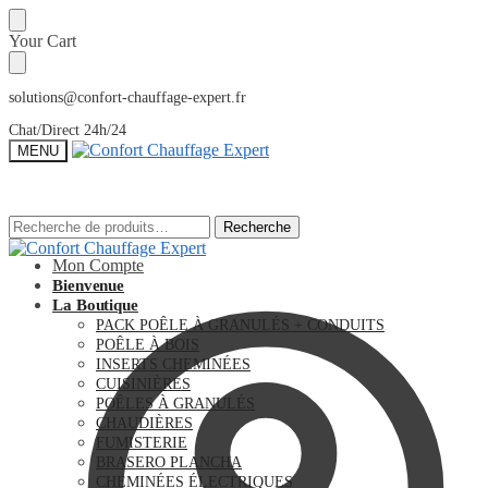
Sauter
Skip
Your Cart
à
to
la
content
navigation
solutions@confort-chauffage-expert.fr
Chat/Direct 24h/24
MENU
Recherche
Recherche
Recherche
Recherche
pour :
pour :
Mon Compte
Bienvenue
La Boutique
PACK POÊLE À GRANULÉS + CONDUITS
POÊLE À BOIS
INSERTS CHEMINÉES
CUISINIÈRES
POÊLES À GRANULÉS
CHAUDIÈRES
FUMISTERIE
BRASERO PLANCHA
CHEMINÉES ÉLECTRIQUES