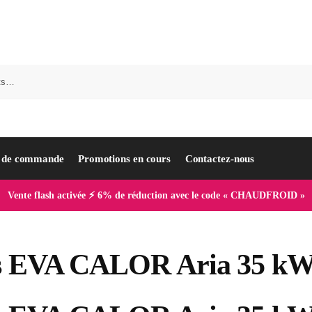
i de commande
Promotions en cours
Contactez-nous
Vente flash activée ⚡ 6% de réduction avec le code « CHAUDFROID »
és EVA CALOR Aria 35 kW