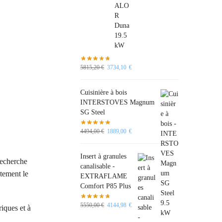
5815,20
€
3734,10
€
Cuisinière à bois
INTERSTOVES Magnum
SG Steel
4494,00
€
1889,00
€
Insert à granules
recherche
canalisable -
tement le
EXTRAFLAME
Comfort P85 Plus
5550,00
€
4144,98
€
riques et à