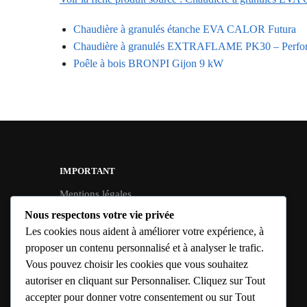
Chaudière à granulés étanche EVA CALOR Futura
Chaudière à granulés EXTRAFLAME PK30 – Perform
Poêle à bois BRONPI Gijon 9 kW
IMPORTANT
Mentions légales
Conditions Générales de Vente
Nous respectons votre vie privée
Politique de confidentialité
Les cookies nous aident à améliorer votre expérience, à
proposer un contenu personnalisé et à analyser le trafic.
Politique de cookies UE
Vous pouvez choisir les cookies que vous souhaitez
Politique de livraison
autoriser en cliquant sur Personnaliser. Cliquez sur Tout
Conditions de retour & remboursement
accepter pour donner votre consentement ou sur Tout
Médiation & règlement des litiges