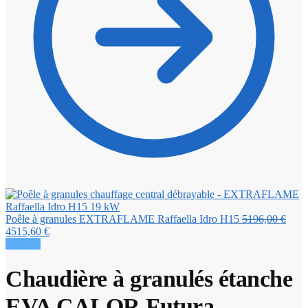
Le
Poêle à granules EXTRAFLAME Raffaella Idro H15
5196,00
€
Le
prix
4515,60
€
prix
initia
Promo !
actuel
était 
est :
5196
Chaudière à granulés étanche
4515,60 €.
EVA CALOR Futura