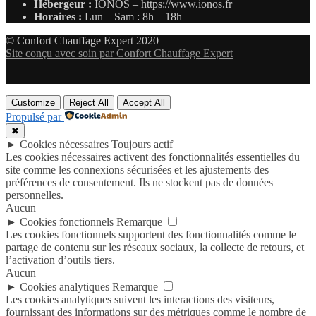
Hébergeur :
IONOS – https://www.ionos.fr
Horaires :
Lun – Sam : 8h – 18h
© Confort Chauffage Expert 2020
Site conçu avec soin par Confort Chauffage Expert
Customize
Reject All
Accept All
Propulsé par
✖
►
Cookies nécessaires
Toujours actif
Les cookies nécessaires activent des fonctionnalités essentielles du
site comme les connexions sécurisées et les ajustements des
préférences de consentement. Ils ne stockent pas de données
personnelles.
Aucun
►
Cookies fonctionnels
Remarque
Les cookies fonctionnels supportent des fonctionnalités comme le
partage de contenu sur les réseaux sociaux, la collecte de retours, et
l’activation d’outils tiers.
Aucun
►
Cookies analytiques
Remarque
Les cookies analytiques suivent les interactions des visiteurs,
fournissant des informations sur des métriques comme le nombre de