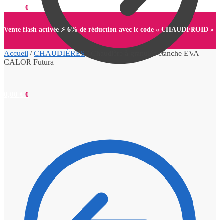
0,00
€
0
Vente flash activée ⚡ 6% de réduction avec le code « CHAUDFROID »
Accueil
/
CHAUDIÈRES
/
Chaudière à granulés étanche EVA
CALOR Futura
0,00
€
0