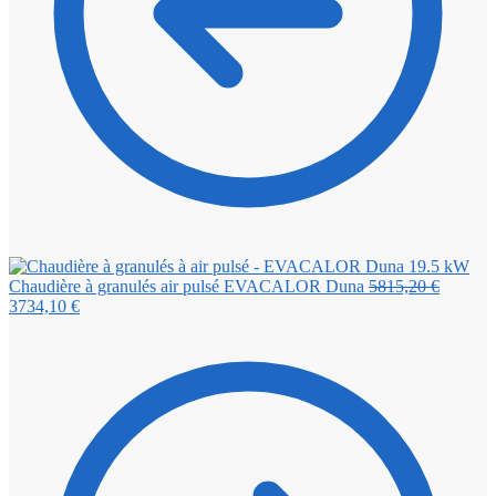
Le
Chaudière à granulés air pulsé EVACALOR Duna
5815,20
€
Le
prix
3734,10
€
prix
initial
actuel
était :
est :
5815,20
3734,10 €.