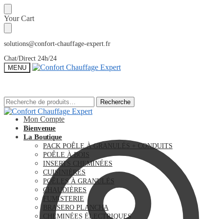
Sauter
Skip
Your Cart
à
to
la
content
navigation
solutions@confort-chauffage-expert.fr
Chat/Direct 24h/24
MENU
Recherche
Recherche
Recherche
Recherche
pour :
pour :
Mon Compte
Bienvenue
La Boutique
PACK POÊLE À GRANULÉS + CONDUITS
POÊLE À BOIS
INSERTS CHEMINÉES
CUISINIÈRES
POÊLES À GRANULÉS
CHAUDIÈRES
FUMISTERIE
BRASERO PLANCHA
CHEMINÉES ÉLECTRIQUES