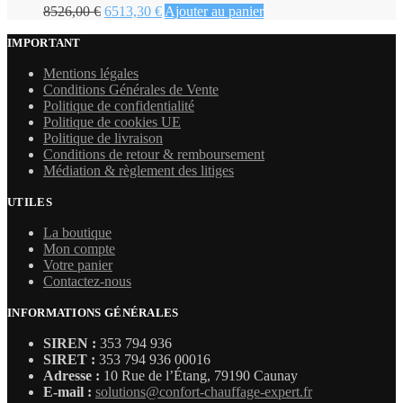
Le
Le
8526,00
€
6513,30
€
Ajouter au panier
prix
prix
initial
actuel
IMPORTANT
était :
est :
Mentions légales
8526,00 €.
6513,30 €.
Conditions Générales de Vente
Politique de confidentialité
Politique de cookies UE
Politique de livraison
Conditions de retour & remboursement
Médiation & règlement des litiges
UTILES
La boutique
Mon compte
Votre panier
Contactez-nous
INFORMATIONS GÉNÉRALES
SIREN :
353 794 936
SIRET :
353 794 936 00016
Adresse :
10 Rue de l’Étang, 79190 Caunay
E-mail :
solutions@confort-chauffage-expert.fr