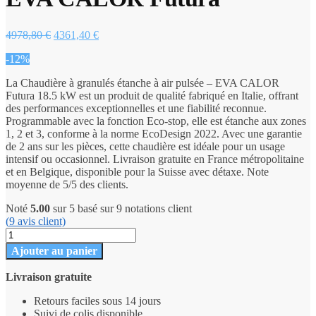
Le
Le
4978,80
€
4361,40
€
prix
prix
-12%
initial
actuel
était :
est :
La Chaudière à granulés étanche à air pulsée – EVA CALOR
4978,80 €.
4361,40 €.
Futura 18.5 kW est un produit de qualité fabriqué en Italie, offrant
des performances exceptionnelles et une fiabilité reconnue.
Programmable avec la fonction Eco-stop, elle est étanche aux zones
1, 2 et 3, conforme à la norme EcoDesign 2022. Avec une garantie
de 2 ans sur les pièces, cette chaudière est idéale pour un usage
intensif ou occasionnel. Livraison gratuite en France métropolitaine
et en Belgique, disponible pour la Suisse avec détaxe. Note
moyenne de 5/5 des clients.
Noté
5.00
sur 5 basé sur
9
notations client
(
9
avis client)
quantité
de
Ajouter au panier
Chaudière
à
Livraison gratuite
granulés
étanche
Retours faciles sous 14 jours
EVA
Suivi de colis disponible