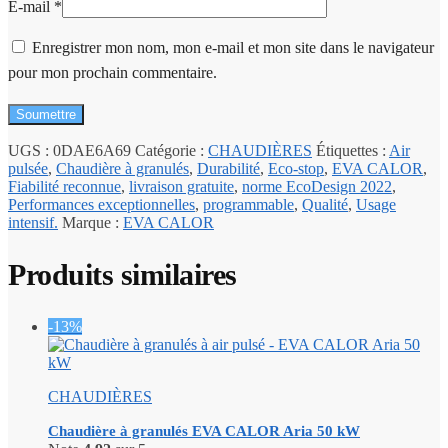
E-mail
*
Enregistrer mon nom, mon e-mail et mon site dans le navigateur
pour mon prochain commentaire.
UGS :
0DAE6A69
Catégorie :
CHAUDIÈRES
Étiquettes :
Air
pulsée
,
Chaudière à granulés
,
Durabilité
,
Eco-stop
,
EVA CALOR
,
Fiabilité reconnue
,
livraison gratuite
,
norme EcoDesign 2022
,
Performances exceptionnelles
,
programmable
,
Qualité
,
Usage
intensif.
Marque :
EVA CALOR
Produits similaires
-13%
CHAUDIÈRES
Chaudière à granulés EVA CALOR Aria 50 kW