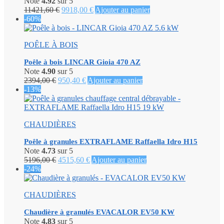
Note
4.92
sur 5
Le
Le
11421,60
€
9918,00
€
Ajouter au panier
prix
prix
-60%
initial
actuel
était :
est :
POÊLE À BOIS
11421,60 €.
9918,00 €.
Poêle à bois LINCAR Gioia 470 AZ
Note
4.90
sur 5
Le
Le
2394,00
€
950,40
€
Ajouter au panier
prix
prix
-13%
initial
actuel
était :
est :
2394,00 €.
950,40 €.
CHAUDIÈRES
Poêle à granules EXTRAFLAME Raffaella Idro H15
Note
4.73
sur 5
Le
Le
5196,00
€
4515,60
€
Ajouter au panier
prix
prix
-24%
initial
actuel
était :
est :
CHAUDIÈRES
5196,00 €.
4515,60 €.
Chaudière à granulés EVACALOR EV50 KW
Note
4.83
sur 5