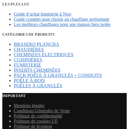
initial
actuel
LES PLUS LUS
était :
est :
Guide d’achat fumisterie à Nice
3348,00 €.
1572,48 €.
Guide complet pour choisir un chauffage performant
Les meilleurs chauffages pour une maison bien isolée
CATÉGORIES DE PRODUITS
BRASERO PLANCHA
CHAUDIÈRES
CHEMINÉES ÉLECTRIQUES
CUISINIÈRES
FUMISTERIE
INSERTS CHEMINÉES
PACK POÊLE À GRANULÉS + CONDUITS
POÊLE À BOIS
POÊLES À GRANULÉS
IMPORTANT
Mentions légales
Conditions Générales de Vente
Politique de confidentialité
Politique de cookies UE
Politique de livraison