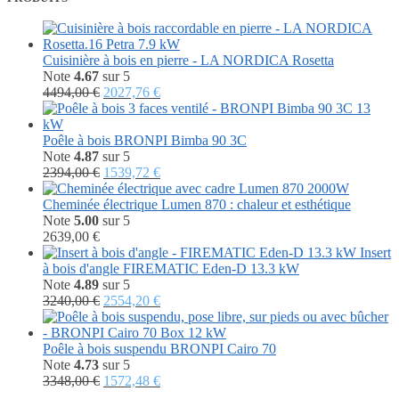
Cuisinière à bois en pierre - LA NORDICA Rosetta
Note
4.67
sur 5
Le
Le
4494,00
€
2027,76
€
prix
prix
initial
actuel
était :
est :
Poêle à bois BRONPI Bimba 90 3C
4494,00 €.
2027,76 €.
Note
4.87
sur 5
Le
Le
2394,00
€
1539,72
€
prix
prix
initial
actuel
Cheminée électrique Lumen 870 : chaleur et esthétique
était :
est :
Note
5.00
sur 5
2394,00 €.
1539,72 €.
2639,00
€
Insert
à bois d'angle FIREMATIC Eden-D 13.3 kW
Note
4.89
sur 5
Le
Le
3240,00
€
2554,20
€
prix
prix
initial
actuel
était :
est :
Poêle à bois suspendu BRONPI Cairo 70
3240,00 €.
2554,20 €.
Note
4.73
sur 5
Le
Le
3348,00
€
1572,48
€
prix
prix