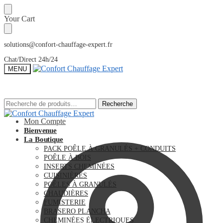
Sauter
Skip
Your Cart
à
to
la
content
navigation
solutions@confort-chauffage-expert.fr
Chat/Direct 24h/24
MENU
Recherche
Recherche
Recherche
Recherche
pour :
pour :
Mon Compte
Bienvenue
La Boutique
PACK POÊLE À GRANULÉS + CONDUITS
POÊLE À BOIS
INSERTS CHEMINÉES
CUISINIÈRES
POÊLES À GRANULÉS
CHAUDIÈRES
FUMISTERIE
BRASERO PLANCHA
CHEMINÉES ÉLECTRIQUES