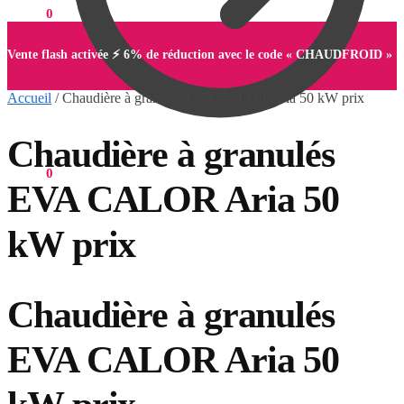
0,00
€
0
Vente flash activée ⚡ 6% de réduction avec le code « CHAUDFROID »
Accueil
/
Chaudière à granulés EVA CALOR Aria 50 kW prix
Chaudière à granulés
0,00
€
0
EVA CALOR Aria 50
kW prix
Chaudière à granulés
EVA CALOR Aria 50