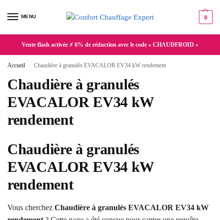
MENU
0
Vente flash activée ⚡ 6% de réduction avec le code « CHAUDFROID »
Accueil
Chaudière à granulés EVACALOR EV34 kW rendement
/
Chaudière à granulés
EVACALOR EV34 kW
rendement
Chaudière à granulés
EVACALOR EV34 kW
rendement
Vous cherchez
Chaudière à granulés EVACALOR EV34 kW
rendement
? Cette page a été conçue pour capter une requête