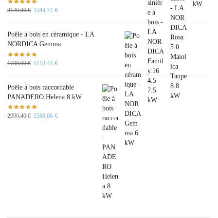
3120,00
€
1584,72
€
Poêle à bois en céramique - LA
NORDICA Gemma
1788,00
€
1114,44
€
Poêle à bois raccordable
PANADERO Helena 8 kW
2990,40
€
1560,06
€