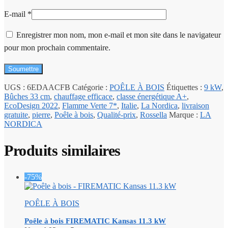
E-mail
*
Enregistrer mon nom, mon e-mail et mon site dans le navigateur
pour mon prochain commentaire.
UGS :
6EDAACFB
Catégorie :
POÊLE À BOIS
Étiquettes :
9 kW
,
Bûches 33 cm
,
chauffage efficace
,
classe énergétique A+
,
EcoDesign 2022
,
Flamme Verte 7*
,
Italie
,
La Nordica
,
livraison
gratuite
,
pierre
,
Poêle à bois
,
Qualité-prix
,
Rossella
Marque :
LA
NORDICA
Produits similaires
-75%
POÊLE À BOIS
Poêle à bois FIREMATIC Kansas 11.3 kW