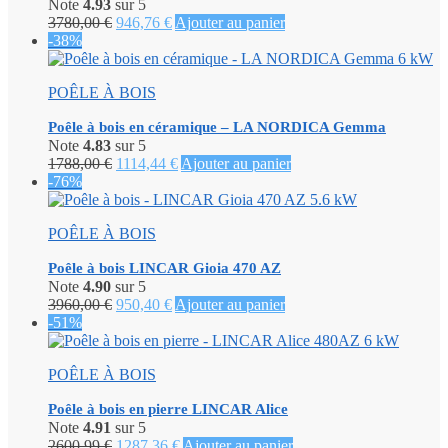
Note
4.93
sur 5
Le
Le
3780,00
€
946,76
€
Ajouter au panier
prix
prix
-38%
initial
actuel
était :
est :
POÊLE À BOIS
3780,00 €.
946,76 €.
Poêle à bois en céramique – LA NORDICA Gemma
Note
4.83
sur 5
Le
Le
1788,00
€
1114,44
€
Ajouter au panier
prix
prix
-76%
initial
actuel
était :
est :
POÊLE À BOIS
1788,00 €.
1114,44 €.
Poêle à bois LINCAR Gioia 470 AZ
Note
4.90
sur 5
Le
Le
3960,00
€
950,40
€
Ajouter au panier
prix
prix
-51%
initial
actuel
était :
est :
POÊLE À BOIS
3960,00 €.
950,40 €.
Poêle à bois en pierre LINCAR Alice
Note
4.91
sur 5
Le
Le
2600,99
€
1287,36
€
Ajouter au panier