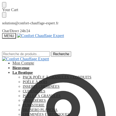
Sauter
Skip
Your Cart
à
to
la
content
navigation
solutions@confort-chauffage-expert.fr
Chat/Direct 24h/24
MENU
Recherche
Recherche
Recherche
Recherche
pour :
pour :
Mon Compte
Bienvenue
La Boutique
PACK POÊLE À GRANULÉS + CONDUITS
POÊLE À BOIS
INSERTS CHEMINÉES
CUISINIÈRES
POÊLES À GRANULÉS
CHAUDIÈRES
FUMISTERIE
BRASERO PLANCHA
CHEMINÉES ÉLECTRIQUES