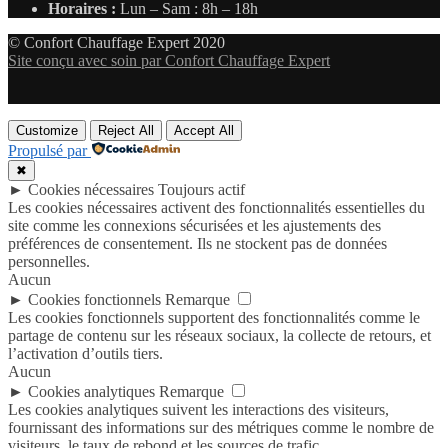
Horaires :
Lun – Sam : 8h – 18h
© Confort Chauffage Expert 2020
Site conçu avec soin par Confort Chauffage Expert
Customize
Reject All
Accept All
Propulsé par
✖
►
Cookies nécessaires
Toujours actif
Les cookies nécessaires activent des fonctionnalités essentielles du
site comme les connexions sécurisées et les ajustements des
préférences de consentement. Ils ne stockent pas de données
personnelles.
Aucun
►
Cookies fonctionnels
Remarque
Les cookies fonctionnels supportent des fonctionnalités comme le
partage de contenu sur les réseaux sociaux, la collecte de retours, et
l’activation d’outils tiers.
Aucun
►
Cookies analytiques
Remarque
Les cookies analytiques suivent les interactions des visiteurs,
fournissant des informations sur des métriques comme le nombre de
visiteurs, le taux de rebond et les sources de trafic.