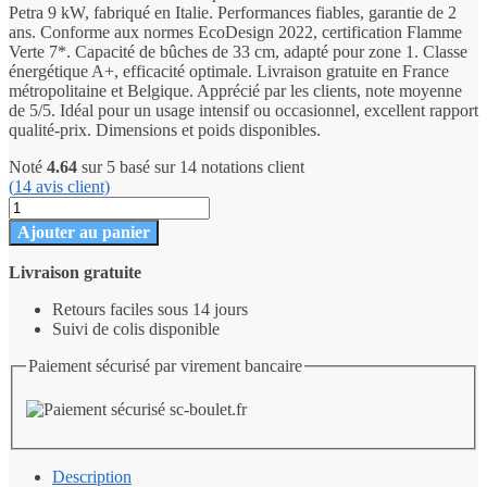
Petra 9 kW, fabriqué en Italie. Performances fiables, garantie de 2
ans. Conforme aux normes EcoDesign 2022, certification Flamme
Verte 7*. Capacité de bûches de 33 cm, adapté pour zone 1. Classe
énergétique A+, efficacité optimale. Livraison gratuite en France
métropolitaine et Belgique. Apprécié par les clients, note moyenne
de 5/5. Idéal pour un usage intensif ou occasionnel, excellent rapport
qualité-prix. Dimensions et poids disponibles.
Noté
4.64
sur 5 basé sur
14
notations client
(
14
avis client)
quantité
de
Ajouter au panier
Poêle
à
Livraison gratuite
bois
en
Retours faciles sous 14 jours
pierre
Suivi de colis disponible
-
LA
Paiement sécurisé par virement bancaire
NORDICA
Rossella
Description