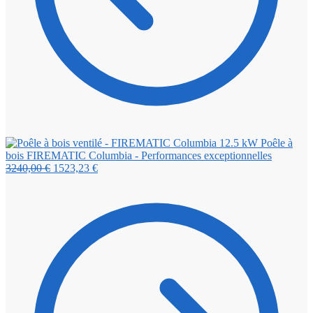
Poêle à
bois FIREMATIC Columbia - Performances exceptionnelles
Le
Le
3240,00
€
1523,23
€
prix
prix
initial
actuel
était :
est :
3240,00 €.
1523,23 €.