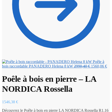
Poêle à
Le
Le
bois raccordable PANADERO Helena 8 kW
2990,40
€
1560,06
€
prix
pri
initial
act
Poêle à bois en pierre – LA
était :
est 
2990,40 €.
156
NORDICA Rossella
1546,38
€
Découvrez le Poêle à bois en pierre LA NORDICA Rossella R1.16