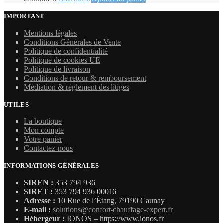
prix
prix
initial
actuel
IMPORTANT
était :
est :
Mentions légales
2600,99 €.
1287,36 €.
Conditions Générales de Vente
Politique de confidentialité
Politique de cookies UE
Politique de livraison
Conditions de retour & remboursement
Médiation & règlement des litiges
UTILES
La boutique
Mon compte
Votre panier
Contactez-nous
INFORMATIONS GÉNÉRALES
SIREN :
353 794 936
SIRET :
353 794 936 00016
Adresse :
10 Rue de l’Étang, 79190 Caunay
E-mail :
solutions@confort-chauffage-expert.fr
Hébergeur :
IONOS – https://www.ionos.fr