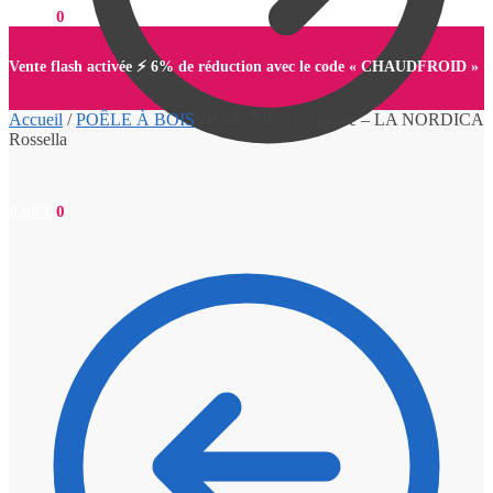
0,00
€
0
Vente flash activée ⚡ 6% de réduction avec le code « CHAUDFROID »
Accueil
/
POÊLE À BOIS
/
Poêle à bois en pierre – LA NORDICA
Rossella
0,00
€
0