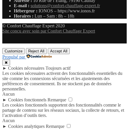
Adresse :
10 Rue de l’Étang, 79190 Caunay
E-mail :
solutions@confort-chauffage-expert.fr
Hébergeur :
IONOS – https://www.ionos.fr
Horaires :
Lun – Sam : 8h – 18h
© Confort Chauffage Expert 2020
Site conçu avec soin par Confort Chauffage Expert
Customize
Reject All
Accept All
Propulsé par
✖
►
Cookies nécessaires
Toujours actif
Les cookies nécessaires activent des fonctionnalités essentielles du
site comme les connexions sécurisées et les ajustements des
préférences de consentement. Ils ne stockent pas de données
personnelles.
Aucun
►
Cookies fonctionnels
Remarque
Les cookies fonctionnels supportent des fonctionnalités comme le
partage de contenu sur les réseaux sociaux, la collecte de retours, et
l’activation d’outils tiers.
Aucun
►
Cookies analytiques
Remarque