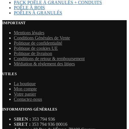
PACK POÊLE À GRANULÉS + CONDUITS
POÊLE À BOIS
POÊLES À GRANULÉS
IMPORTANT
Mentions légales
Conditions Générales de Vente
Politique de confidentialité
Politique de cookies UE
Politique de livraison
Conditions de retour & remboursement
Médiation & règlement des litiges
UTILES
La boutique
Mon compte
Votre panier
Contactez-nous
INFORMATIONS GÉNÉRALES
SIREN :
353 794 936
SIRET :
353 794 936 00016