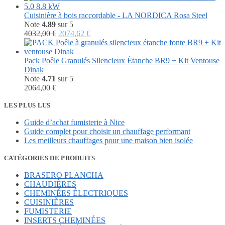
initial
actuel
était :
est :
Cuisinière à bois raccordable - LA NORDICA Rosa Steel
2404,80 €.
1641,60 €.
Note
4.89
sur 5
Le
Le
4032,00
€
2074,62
€
prix
prix
initial
actuel
était :
est :
Pack Poêle Granulés Silencieux Étanche BR9 + Kit Ventouse
4032,00 €.
2074,62 €.
Dinak
Note
4.71
sur 5
2064,00
€
LES PLUS LUS
Guide d’achat fumisterie à Nice
Guide complet pour choisir un chauffage performant
Les meilleurs chauffages pour une maison bien isolée
CATÉGORIES DE PRODUITS
BRASERO PLANCHA
CHAUDIÈRES
CHEMINÉES ÉLECTRIQUES
CUISINIÈRES
FUMISTERIE
INSERTS CHEMINÉES