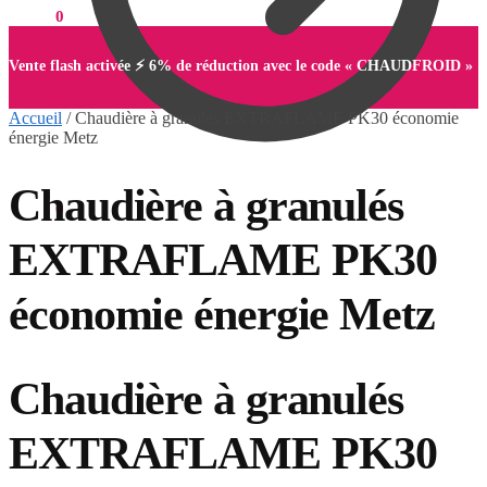
0,00
€
0
Vente flash activée ⚡ 6% de réduction avec le code « CHAUDFROID »
Accueil
/
Chaudière à granulés EXTRAFLAME PK30 économie
énergie Metz
Chaudière à granulés
0,00
€
0
EXTRAFLAME PK30
économie énergie Metz
Chaudière à granulés
EXTRAFLAME PK30