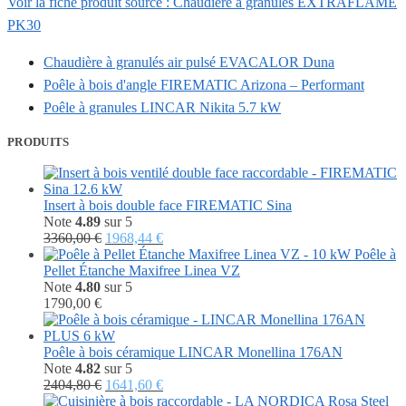
Voir la fiche produit source : Chaudière à granulés EXTRAFLAME
PK30
Chaudière à granulés air pulsé EVACALOR Duna
Poêle à bois d'angle FIREMATIC Arizona – Performant
Poêle à granules LINCAR Nikita 5.7 kW
PRODUITS
Insert à bois double face FIREMATIC Sina
Note
4.89
sur 5
Le
Le
3360,00
€
1968,44
€
prix
prix
Poêle à
initial
actuel
Pellet Étanche Maxifree Linea VZ
était :
est :
Note
4.80
sur 5
3360,00 €.
1968,44 €.
1790,00
€
Poêle à bois céramique LINCAR Monellina 176AN
Note
4.82
sur 5
Le
Le
2404,80
€
1641,60
€
prix
prix