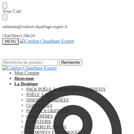
Sauter
Skip
Your Cart
à
to
la
content
navigation
solutions@confort-chauffage-expert.fr
Chat/Direct 24h/24
MENU
Recherche
Recherche
Recherche
Recherche
pour :
pour :
Mon Compte
Bienvenue
La Boutique
PACK POÊLE À GRANULÉS + CONDUITS
POÊLE À BOIS
INSERTS CHEMINÉES
CUISINIÈRES
POÊLES À GRANULÉS
CHAUDIÈRES
FUMISTERIE
BRASERO PLANCHA
CHEMINÉES ÉLECTRIQUES