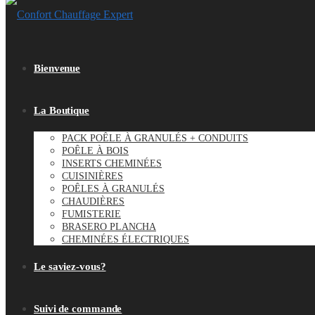
Bienvenue
La Boutique
PACK POÊLE À GRANULÉS + CONDUITS
POÊLE À BOIS
INSERTS CHEMINÉES
CUISINIÈRES
POÊLES À GRANULÉS
CHAUDIÈRES
FUMISTERIE
BRASERO PLANCHA
CHEMINÉES ÉLECTRIQUES
Le saviez-vous?
Suivi de commande