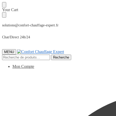
Sauter
Skip
Your Cart
à
to
la
content
navigation
solutions@confort-chauffage-expert.fr
Chat/Direct 24h/24
MENU
Recherche
Recherche
pour :
Mon Compte