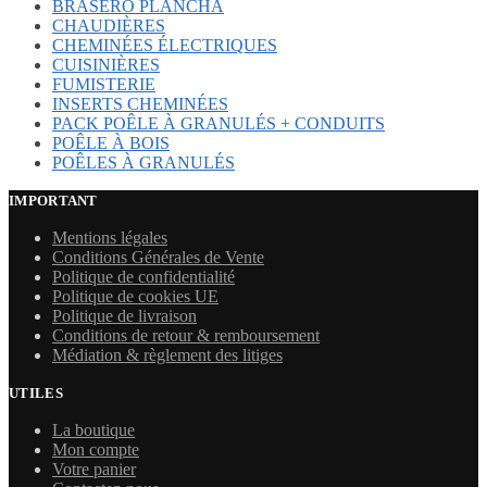
BRASERO PLANCHA
CHAUDIÈRES
CHEMINÉES ÉLECTRIQUES
CUISINIÈRES
FUMISTERIE
INSERTS CHEMINÉES
PACK POÊLE À GRANULÉS + CONDUITS
POÊLE À BOIS
POÊLES À GRANULÉS
IMPORTANT
Mentions légales
Conditions Générales de Vente
Politique de confidentialité
Politique de cookies UE
Politique de livraison
Conditions de retour & remboursement
Médiation & règlement des litiges
UTILES
La boutique
Mon compte
Votre panier