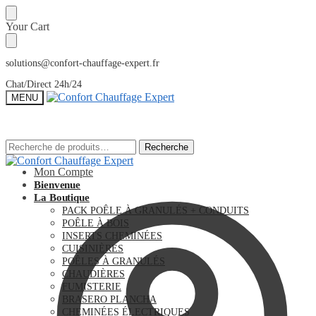
Sauter
Skip
Your Cart
à
to
la
content
navigation
solutions@confort-chauffage-expert.fr
Chat/Direct 24h/24
MENU
Recherche
Recherche
Recherche
Recherche
pour :
pour :
Mon Compte
Bienvenue
La Boutique
PACK POÊLE À GRANULÉS + CONDUITS
POÊLE À BOIS
INSERTS CHEMINÉES
CUISINIÈRES
POÊLES À GRANULÉS
CHAUDIÈRES
FUMISTERIE
BRASERO PLANCHA
CHEMINÉES ÉLECTRIQUES