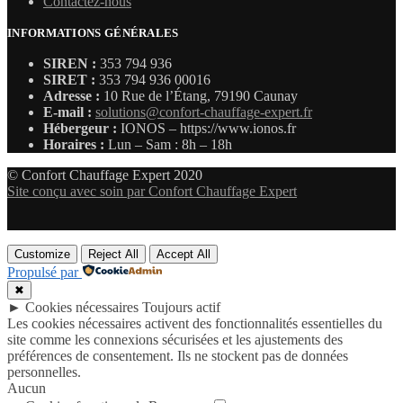
Contactez-nous
INFORMATIONS GÉNÉRALES
SIREN :
353 794 936
SIRET :
353 794 936 00016
Adresse :
10 Rue de l’Étang, 79190 Caunay
E-mail :
solutions@confort-chauffage-expert.fr
Hébergeur :
IONOS – https://www.ionos.fr
Horaires :
Lun – Sam : 8h – 18h
© Confort Chauffage Expert 2020
Site conçu avec soin par Confort Chauffage Expert
Customize
Reject All
Accept All
Propulsé par
✖
►
Cookies nécessaires
Toujours actif
Les cookies nécessaires activent des fonctionnalités essentielles du
site comme les connexions sécurisées et les ajustements des
préférences de consentement. Ils ne stockent pas de données
personnelles.
Aucun