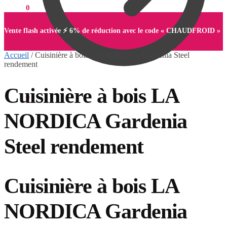
0,00
€
0
Vente flash activée ⚡ 6% de réduction avec le code « CHAUDFROID »
Accueil
/
Cuisinière à bois LA NORDICA Gardenia Steel
rendement
Cuisinière à bois LA
0,00
€
0
NORDICA Gardenia
Steel rendement
Cuisinière à bois LA
NORDICA Gardenia