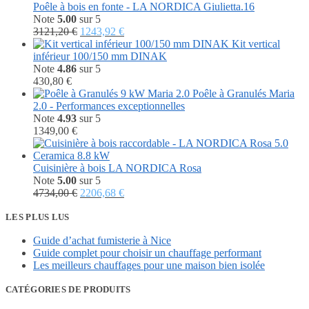
Poêle à bois en fonte - LA NORDICA Giulietta.16
Note
5.00
sur 5
Le
Le
3121,20
€
1243,92
€
prix
prix
Kit vertical
initial
actuel
inférieur 100/150 mm DINAK
était :
est :
Note
4.86
sur 5
3121,20 €.
1243,92 €.
430,80
€
Poêle à Granulés Maria
2.0 - Performances exceptionnelles
Note
4.93
sur 5
1349,00
€
Cuisinière à bois LA NORDICA Rosa
Note
5.00
sur 5
Le
Le
4734,00
€
2206,68
€
prix
prix
initial
actuel
LES PLUS LUS
était :
est :
Guide d’achat fumisterie à Nice
4734,00 €.
2206,68 €.
Guide complet pour choisir un chauffage performant
Les meilleurs chauffages pour une maison bien isolée
CATÉGORIES DE PRODUITS