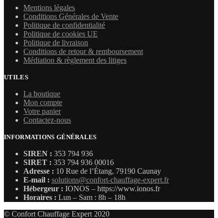
Mentions légales
Conditions Générales de Vente
Politique de confidentialité
Politique de cookies UE
Politique de livraison
Conditions de retour & remboursement
Médiation & règlement des litiges
UTILES
La boutique
Mon compte
Votre panier
Contactez-nous
INFORMATIONS GÉNÉRALES
SIREN :
353 794 936
SIRET :
353 794 936 00016
Adresse :
10 Rue de l’Étang, 79190 Caunay
E-mail :
solutions@confort-chauffage-expert.fr
Hébergeur :
IONOS – https://www.ionos.fr
Horaires :
Lun – Sam : 8h – 18h
© Confort Chauffage Expert 2020