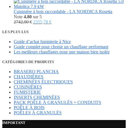
prix
prix
initial
actuel
était :
est :
Cuisinière à bois raccordable - LA NORDICA Rosetta
3128,40 €.
1448,40 €.
Note
4.80
sur 5
Le
Le
2742,00
€
2355,78
€
prix
prix
initial
actuel
LES PLUS LUS
était :
est :
Guide d’achat fumisterie à Nice
2742,00 €.
2355,78 €.
Guide complet pour choisir un chauffage performant
Les meilleurs chauffages pour une maison bien isolée
CATÉGORIES DE PRODUITS
BRASERO PLANCHA
CHAUDIÈRES
CHEMINÉES ÉLECTRIQUES
CUISINIÈRES
FUMISTERIE
INSERTS CHEMINÉES
PACK POÊLE À GRANULÉS + CONDUITS
POÊLE À BOIS
POÊLES À GRANULÉS
IMPORTANT