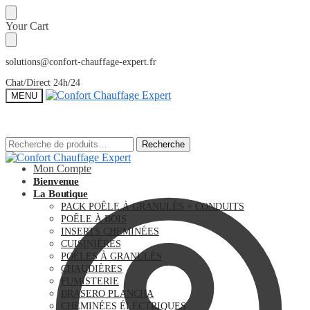
Sauter
Skip
Your Cart
à
to
la
content
navigation
solutions@confort-chauffage-expert.fr
Chat/Direct 24h/24
MENU
Recherche
Recherche
Recherche
Recherche
pour :
pour :
Mon Compte
Bienvenue
La Boutique
PACK POÊLE À GRANULÉS + CONDUITS
POÊLE À BOIS
INSERTS CHEMINÉES
CUISINIÈRES
POÊLES À GRANULÉS
CHAUDIÈRES
FUMISTERIE
BRASERO PLANCHA
CHEMINÉES ÉLECTRIQUES