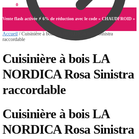
0,00
€
0
Vente flash activée ⚡ 6% de réduction avec le code « CHAUDFROID »
Accueil
/
Cuisinière à bois LA NORDICA Rosa Sinistra
raccordable
Cuisinière à bois LA
0,00
€
0
NORDICA Rosa Sinistra
raccordable
Cuisinière à bois LA
NORDICA Rosa Sinistra