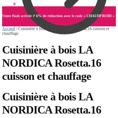
0,00
€
0
Vente flash activée ⚡ 6% de réduction avec le code « CHAUDFROID »
Accueil
/
Cuisinière à bois LA NORDICA Rosetta.16 cuisson et
chauffage
Cuisinière à bois LA
0,00
€
0
NORDICA Rosetta.16
cuisson et chauffage
Cuisinière à bois LA
NORDICA Rosetta.16