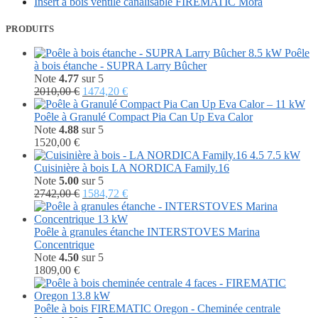
Insert à bois ventilé canalisable FIREMATIC Mora
PRODUITS
Poêle
à bois étanche - SUPRA Larry Bûcher
Note
4.77
sur 5
Le
Le
2010,00
€
1474,20
€
prix
prix
initial
actuel
Poêle à Granulé Compact Pia Can Up Eva Calor
était :
est :
Note
4.88
sur 5
2010,00 €.
1474,20 €.
1520,00
€
Cuisinière à bois LA NORDICA Family.16
Note
5.00
sur 5
Le
Le
2742,00
€
1584,72
€
prix
prix
initial
actuel
était :
est :
Poêle à granules étanche INTERSTOVES Marina
2742,00 €.
1584,72 €.
Concentrique
Note
4.50
sur 5
1809,00
€
Poêle à bois FIREMATIC Oregon - Cheminée centrale