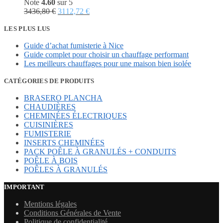
Note
4.60
sur 5
Le
Le
3436,80
€
3112,72
€
prix
prix
initial
actuel
LES PLUS LUS
était :
est :
Guide d’achat fumisterie à Nice
3436,80 €.
3112,72 €.
Guide complet pour choisir un chauffage performant
Les meilleurs chauffages pour une maison bien isolée
CATÉGORIES DE PRODUITS
BRASERO PLANCHA
CHAUDIÈRES
CHEMINÉES ÉLECTRIQUES
CUISINIÈRES
FUMISTERIE
INSERTS CHEMINÉES
PACK POÊLE À GRANULÉS + CONDUITS
POÊLE À BOIS
POÊLES À GRANULÉS
IMPORTANT
Mentions légales
Conditions Générales de Vente
Politique de confidentialité