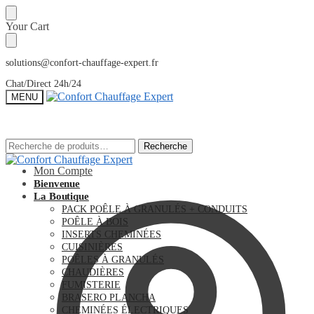
Sauter
Skip
Your Cart
à
to
la
content
navigation
solutions@confort-chauffage-expert.fr
Chat/Direct 24h/24
MENU
Recherche
Recherche
Recherche
Recherche
pour :
pour :
Mon Compte
Bienvenue
La Boutique
PACK POÊLE À GRANULÉS + CONDUITS
POÊLE À BOIS
INSERTS CHEMINÉES
CUISINIÈRES
POÊLES À GRANULÉS
CHAUDIÈRES
FUMISTERIE
BRASERO PLANCHA
CHEMINÉES ÉLECTRIQUES