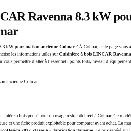
INCAR Ravenna 8.3 kW po
lmar
8.3 kW pour maison ancienne Colmar
? À Colmar, cette page vous a
tisé les informations utiles sur
Cuisinière à bois LINCAR Ravenna
ous permettre d’aller à l’essentiel : points forts, niveau d’équipement
uisinière à bois pensé pour un usage résidentiel réel à Colmar. Ce modèl
rieuse et une fiche produit exploitable pour comparer avant achat. La m
EcoDesign 2022
,
classe A+
,
fabrication italienne
. Le prix repéré sur l