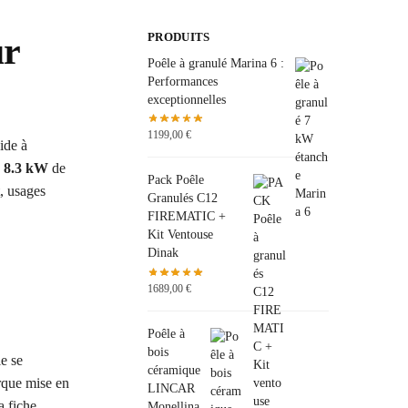
ur
PRODUITS
Poêle à granulé Marina 6 :
Performances
exceptionnelles
1199,00
€
ide à
 8.3 kW
de
Pack Poêle
, usages
Granulés C12
FIREMATIC +
Kit Ventouse
Dinak
1689,00
€
Poêle à
bois
e se
céramique
arque mise en
LINCAR
a fiche
Monellina