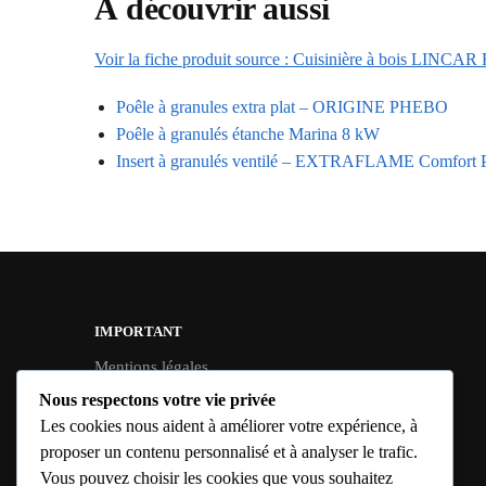
À découvrir aussi
Voir la fiche produit source : Cuisinière à bois LINCA
Poêle à granules extra plat – ORIGINE PHEBO
Poêle à granulés étanche Marina 8 kW
Insert à granulés ventilé – EXTRAFLAME Comfort 
IMPORTANT
Mentions légales
Conditions Générales de Vente
Nous respectons votre vie privée
Les cookies nous aident à améliorer votre expérience, à
Politique de confidentialité
proposer un contenu personnalisé et à analyser le trafic.
Politique de cookies UE
Vous pouvez choisir les cookies que vous souhaitez
Politique de livraison