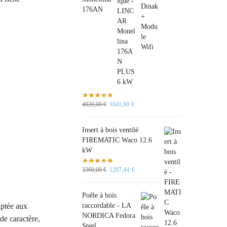
176AN
4020,00
€
1641,60
€
Insert à bois ventilé
FIREMATIC Waco 12.6
kW
3360,00
€
1207,44
€
Poêle à bois
raccordable - LA
aptée aux
NORDICA Fedora
de caractère,
Steel