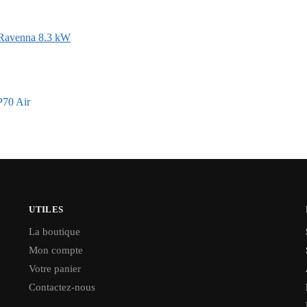
R Ravenna 8.3 kW
P70 Air
UTILES
La boutique
Mon compte
Votre panier
Contactez-nous