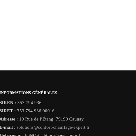
INFORMATIONS GÉNÉRALES
SIREN :
353 794 936
SIRET :
353 794 936 00016
Adresse :
10 Rue de l’Étang, 79190 Caunay
E-mail :
solutions@confort-chauffage-expert.fr
Hébergeur :
IONOS – https://www.ionos.fr