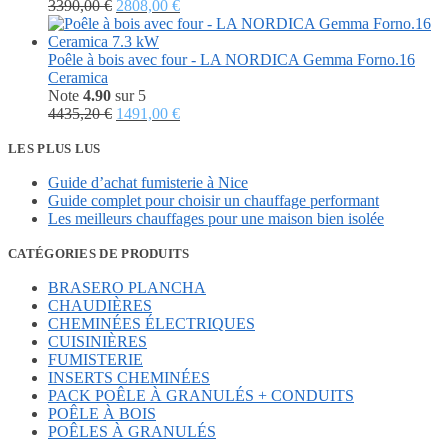
Le
Le
3390,00
€
2808,00
€
prix
prix
initial
actuel
était :
est :
Poêle à bois avec four - LA NORDICA Gemma Forno.16
3390,00 €.
2808,00 €.
Ceramica
Note
4.90
sur 5
Le
Le
4435,20
€
1491,00
€
prix
prix
initial
actuel
LES PLUS LUS
était :
est :
Guide d’achat fumisterie à Nice
4435,20 €.
1491,00 €.
Guide complet pour choisir un chauffage performant
Les meilleurs chauffages pour une maison bien isolée
CATÉGORIES DE PRODUITS
BRASERO PLANCHA
CHAUDIÈRES
CHEMINÉES ÉLECTRIQUES
CUISINIÈRES
FUMISTERIE
INSERTS CHEMINÉES
PACK POÊLE À GRANULÉS + CONDUITS
POÊLE À BOIS
POÊLES À GRANULÉS