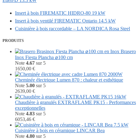
Eden-D 13.3 kW
Insert à bois FIREMATIC HIDRO-80 19 kW
Insert à bois ventilé FIREMATIC Ontario 14.5 kW
Cuisinière à bois raccordable – LA NORDICA Rosa Steel
PRODUITS
Brasero
Inox Fiesta Plancha ⌀100 cm
Note
4.67
sur 5
1650,00
€
Cheminée électrique Lumen 870 : chaleur et esthétique
Note
5.00
sur 5
2639,00
€
Chaudière à granulés EXTRAFLAME PK15 - Performances
exceptionnelles
Note
4.83
sur 5
6053,46
€
Cuisinière à bois en céramique LINCAR Bea
Note
4.80
sur 5