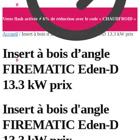
0,00
€
0
Vente flash activée ⚡ 6% de réduction avec le code « CHAUDFROID »
Accueil
/
Insert à bois d’angle FIREMATIC Eden-D 13.3 kW prix
Insert à bois d’angle
0,00
€
0
FIREMATIC Eden-D
13.3 kW prix
Insert à bois d'angle
FIREMATIC Eden-D