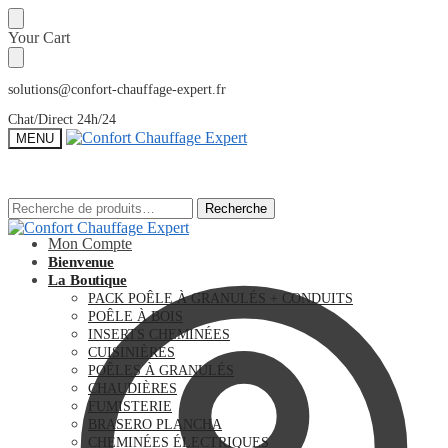
Sauter
Skip
Your Cart
à
to
la
content
navigation
solutions@confort-chauffage-expert.fr
Chat/Direct 24h/24
MENU
Recherche
Recherche
Recherche
Recherche
pour :
pour :
Mon Compte
Bienvenue
La Boutique
PACK POÊLE À GRANULÉS + CONDUITS
POÊLE À BOIS
INSERTS CHEMINÉES
CUISINIÈRES
POÊLES À GRANULÉS
CHAUDIÈRES
FUMISTERIE
BRASERO PLANCHA
CHEMINÉES ÉLECTRIQUES