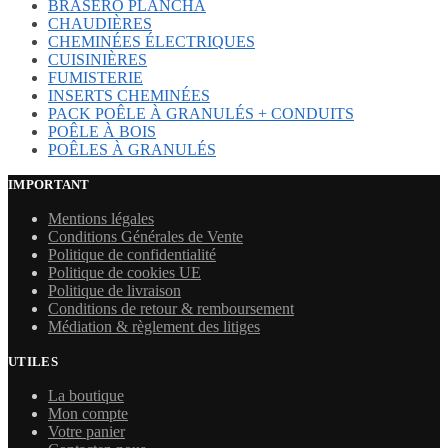
BRASERO PLANCHA
CHAUDIÈRES
CHEMINÉES ÉLECTRIQUES
CUISINIÈRES
FUMISTERIE
INSERTS CHEMINÉES
PACK POÊLE À GRANULÉS + CONDUITS
POÊLE À BOIS
POÊLES À GRANULÉS
IMPORTANT
Mentions légales
Conditions Générales de Vente
Politique de confidentialité
Politique de cookies UE
Politique de livraison
Conditions de retour & remboursement
Médiation & règlement des litiges
UTILES
La boutique
Mon compte
Votre panier