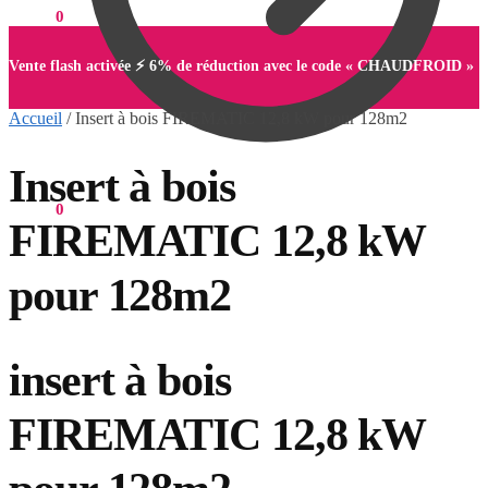
0,00
€
0
Vente flash activée ⚡ 6% de réduction avec le code « CHAUDFROID »
Accueil
/
Insert à bois FIREMATIC 12,8 kW pour 128m2
Insert à bois
0,00
€
0
FIREMATIC 12,8 kW
pour 128m2
insert à bois
FIREMATIC 12,8 kW