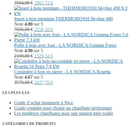
Le
Le
3504,00
€
2862,72
€
prix
prix
initial
actuel
était :
est :
Insert à bois premium THERMOROSSI Skyline 490
3504,00 €.
2862,72 €.
Note
4.80
sur 5
Le
Le
7656,00
€
2059,20
€
prix
prix
initial
actuel
était :
est :
Poêle à bois avec four - LA NORDICA Gemma Forno
7656,00 €.
2059,20 €.
Note
4.90
sur 5
Le
Le
2100,00
€
1529,34
€
prix
prix
initial
actuel
était :
est :
Cuisinière à bois en pierre - LA NORDICA Rosetta
2100,00 €.
1529,34 €.
Note
4.67
sur 5
Le
Le
3570,00
€
2027,76
€
prix
prix
initial
actuel
LES PLUS LUS
était :
est :
Guide d’achat fumisterie à Nice
3570,00 €.
2027,76 €.
Guide complet pour choisir un chauffage performant
Les meilleurs chauffages pour une maison bien isolée
CATÉGORIES DE PRODUITS