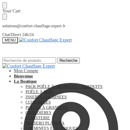
Sauter
Skip
Your Cart
à
to
la
content
navigation
solutions@confort-chauffage-expert.fr
Chat/Direct 24h/24
MENU
Recherche
Recherche
Recherche
Recherche
pour :
pour :
Mon Compte
Bienvenue
La Boutique
PACK POÊLE À GRANULÉS + CONDUITS
POÊLE À BOIS
INSERTS CHEMINÉES
CUISINIÈRES
POÊLES À GRANULÉS
CHAUDIÈRES
FUMISTERIE
BRASERO PLANCHA
CHEMINÉES ÉLECTRIQUES