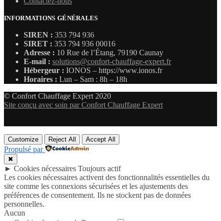
Contactez-nous
INFORMATIONS GÉNÉRALES
SIREN :
353 794 936
SIRET :
353 794 936 00016
Adresse :
10 Rue de l’Étang, 79190 Caunay
E-mail :
solutions@confort-chauffage-expert.fr
Hébergeur :
IONOS – https://www.ionos.fr
Horaires :
Lun – Sam : 8h – 18h
© Confort Chauffage Expert 2020
Site conçu avec soin par Confort Chauffage Expert
Customize
Reject All
Accept All
Propulsé par
✖
►
Cookies nécessaires
Toujours actif
Les cookies nécessaires activent des fonctionnalités essentielles du
site comme les connexions sécurisées et les ajustements des
préférences de consentement. Ils ne stockent pas de données
personnelles.
Aucun