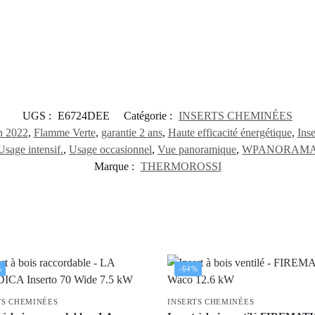
UGS :
E6724DEE
Catégorie :
INSERTS CHEMINÉES
n 2022
,
Flamme Verte
,
garantie 2 ans
,
Haute efficacité énergétique
,
Inse
Usage intensif.
,
Usage occasionnel
,
Vue panoramique
,
WPANORAM
Marque :
THERMOROSSI
%
-64%
TS CHEMINÉES
INSERTS CHEMINÉES