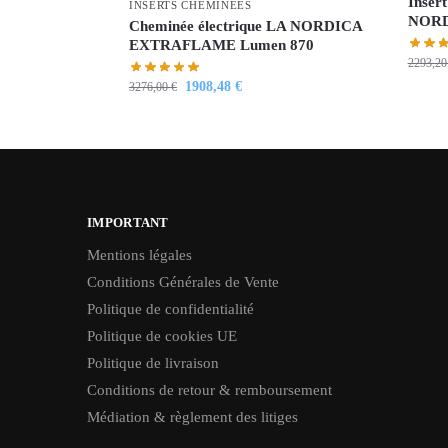
Insert
INSERTS CHEMINÉES
NORDI
Cheminée électrique LA NORDICA
EXTRAFLAME Lumen 870
2293,2
1908,48
€
3276,00
€
IMPORTANT
Mentions légales
Conditions Générales de Vente
Politique de confidentialité
Politique de cookies UE
Politique de livraison
Conditions de retour & remboursement
Médiation & règlement des litiges