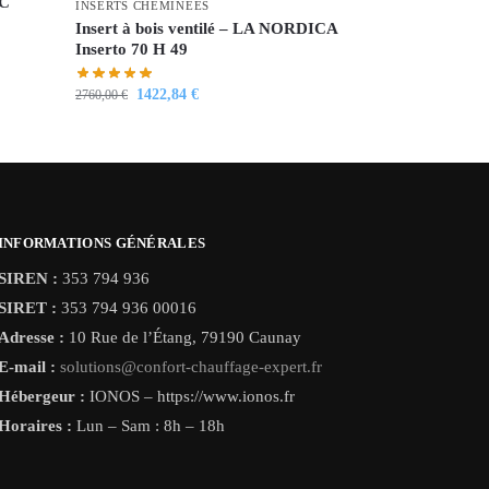
IC
INSERTS CHEMINÉES
Insert à bois ventilé – LA NORDICA
Inserto 70 H 49
1422,84
€
2760,00
€
INFORMATIONS GÉNÉRALES
SIREN :
353 794 936
SIRET :
353 794 936 00016
Adresse :
10 Rue de l’Étang, 79190 Caunay
E-mail :
solutions@confort-chauffage-expert.fr
Hébergeur :
IONOS – https://www.ionos.fr
Horaires :
Lun – Sam : 8h – 18h