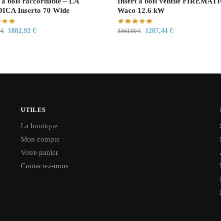
 à bois raccordable – LA
Insert à bois ventilé FIREMAT
CA Inserto 70 Wide
Waco 12.6 kW
1882,92
€
1207,44
€
0
€
3360,00
€
UTILES
La boutique
Mon compte
Votre panier
Contactez-nous