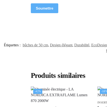
Étiquettes :
bûches de 50 cm
,
Design élégant
,
Durabilité
,
EcoDesig
Produits similaires
-42%
-18
INSER