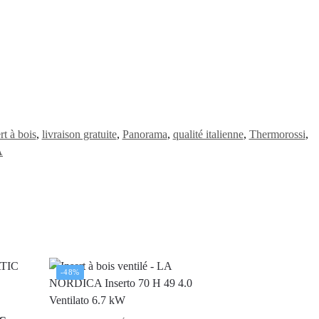
rt à bois
,
livraison gratuite
,
Panorama
,
qualité italienne
,
Thermorossi
,
A
-48%