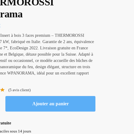
RMOROSSI
orama
€
’Insert à bois 3 faces premium – THERMOROSSI
 kW, fabriqué en Italie. Garantie de 2 ans, équivalence
e 7*, EcoDesign 2022. Livraison gratuite en France
ne et Belgique, détaxe possible pour la Suisse. Adapté à
ensif ou occasionnel, ce modèle accueille des bûches de
anoramique du feu, design élégant, structure en trois
rence WPANORAMA, idéal pour un excellent rapport
(
5
avis client)
Ajouter au panier
ratuite
aciles sous 14 jours