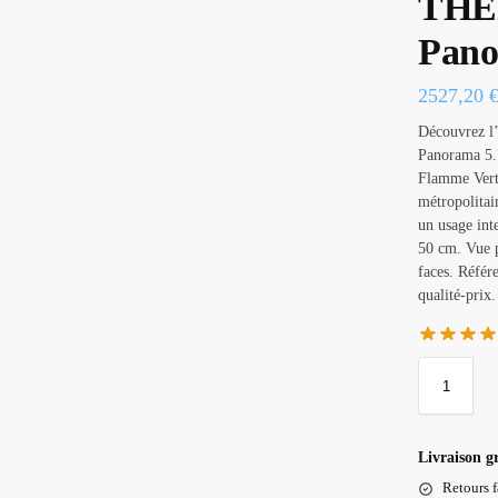
THE
Pan
2527,20
Découvrez l
Panorama 5.7
Flamme Vert
métropolitai
un usage int
50 cm. Vue p
faces. Réfé
qualité-prix.
Livraison g
Retours f