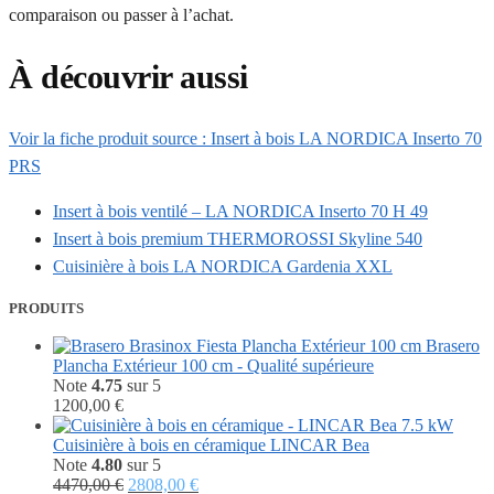
comparaison ou passer à l’achat.
À découvrir aussi
Voir la fiche produit source : Insert à bois LA NORDICA Inserto 70
PRS
Insert à bois ventilé – LA NORDICA Inserto 70 H 49
Insert à bois premium THERMOROSSI Skyline 540
Cuisinière à bois LA NORDICA Gardenia XXL
PRODUITS
Brasero
Plancha Extérieur 100 cm - Qualité supérieure
Note
4.75
sur 5
1200,00
€
Cuisinière à bois en céramique LINCAR Bea
Note
4.80
sur 5
Le
Le
4470,00
€
2808,00
€