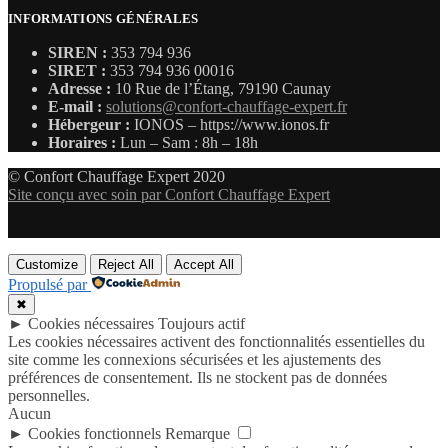
INFORMATIONS GÉNÉRALES
SIREN :
353 794 936
SIRET :
353 794 936 00016
Adresse :
10 Rue de l’Étang, 79190 Caunay
E-mail :
solutions@confort-chauffage-expert.fr
Hébergeur :
IONOS – https://www.ionos.fr
Horaires :
Lun – Sam : 8h – 18h
© Confort Chauffage Expert 2020
Site conçu avec soin par Confort Chauffage Expert
Customize
Reject All
Accept All
Propulsé par
✖
►
Cookies nécessaires
Toujours actif
Les cookies nécessaires activent des fonctionnalités essentielles du
site comme les connexions sécurisées et les ajustements des
préférences de consentement. Ils ne stockent pas de données
personnelles.
Aucun
►
Cookies fonctionnels
Remarque