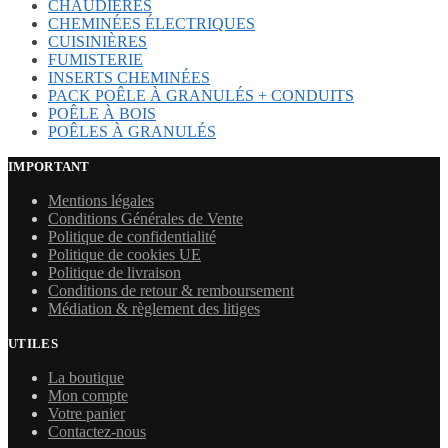
CHAUDIÈRES
CHEMINÉES ÉLECTRIQUES
CUISINIÈRES
FUMISTERIE
INSERTS CHEMINÉES
PACK POÊLE À GRANULÉS + CONDUITS
POÊLE À BOIS
POÊLES À GRANULÉS
IMPORTANT
Mentions légales
Conditions Générales de Vente
Politique de confidentialité
Politique de cookies UE
Politique de livraison
Conditions de retour & remboursement
Médiation & règlement des litiges
UTILES
La boutique
Mon compte
Votre panier
Contactez-nous