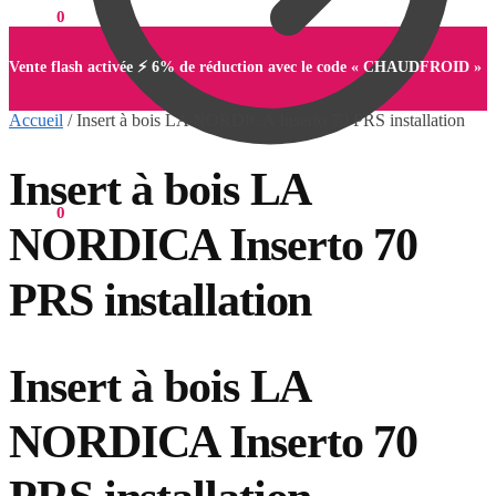
0,00
€
0
Vente flash activée ⚡ 6% de réduction avec le code « CHAUDFROID »
Accueil
/
Insert à bois LA NORDICA Inserto 70 PRS installation
Insert à bois LA
0,00
€
0
NORDICA Inserto 70
PRS installation
Insert à bois LA
NORDICA Inserto 70