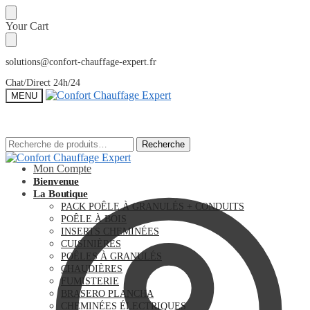
Sauter
Skip
Your Cart
à
to
la
content
navigation
solutions@confort-chauffage-expert.fr
Chat/Direct 24h/24
MENU
Recherche
Recherche
Recherche
Recherche
pour :
pour :
Mon Compte
Bienvenue
La Boutique
PACK POÊLE À GRANULÉS + CONDUITS
POÊLE À BOIS
INSERTS CHEMINÉES
CUISINIÈRES
POÊLES À GRANULÉS
CHAUDIÈRES
FUMISTERIE
BRASERO PLANCHA
CHEMINÉES ÉLECTRIQUES