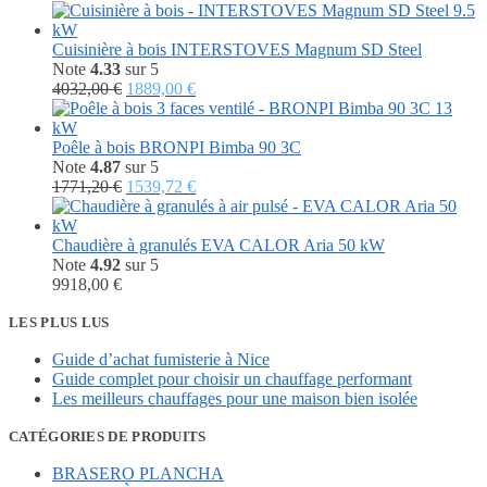
prix
prix
initial
actuel
était :
est :
Cuisinière à bois INTERSTOVES Magnum SD Steel
4470,00 €.
2808,00 €.
Note
4.33
sur 5
Le
Le
4032,00
€
1889,00
€
prix
prix
initial
actuel
était :
est :
Poêle à bois BRONPI Bimba 90 3C
4032,00 €.
1889,00 €.
Note
4.87
sur 5
Le
Le
1771,20
€
1539,72
€
prix
prix
initial
actuel
était :
est :
Chaudière à granulés EVA CALOR Aria 50 kW
1771,20 €.
1539,72 €.
Note
4.92
sur 5
9918,00
€
LES PLUS LUS
Guide d’achat fumisterie à Nice
Guide complet pour choisir un chauffage performant
Les meilleurs chauffages pour une maison bien isolée
CATÉGORIES DE PRODUITS
BRASERO PLANCHA