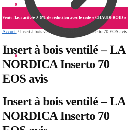
0,00
€
0
Vente flash activée ⚡ 6% de réduction avec le code « CHAUDFROID »
Accueil
/
Insert à bois ventilé – LA NORDICA Inserto 70 EOS avis
Insert à bois ventilé – LA
0,00
€
0
NORDICA Inserto 70
EOS avis
Insert à bois ventilé – LA
NORDICA Inserto 70