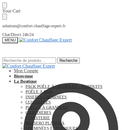
Sauter
Skip
Your Cart
à
to
la
content
navigation
solutions@confort-chauffage-expert.fr
Chat/Direct 24h/24
MENU
Recherche
Recherche
Recherche
Recherche
pour :
pour :
Mon Compte
Bienvenue
La Boutique
PACK POÊLE À GRANULÉS + CONDUITS
POÊLE À BOIS
INSERTS CHEMINÉES
CUISINIÈRES
POÊLES À GRANULÉS
CHAUDIÈRES
FUMISTERIE
BRASERO PLANCHA
CHEMINÉES ÉLECTRIQUES