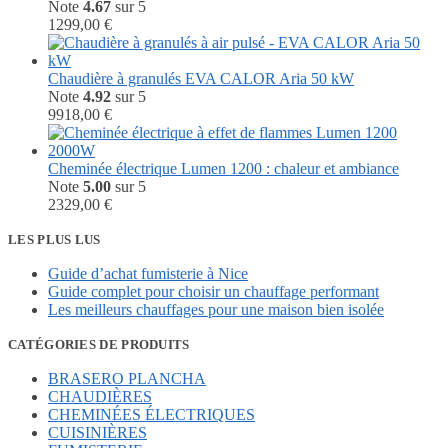
était :
est :
Note
4.67
sur 5
3480,00 €.
1703,52 €.
1299,00
€
Chaudière à granulés EVA CALOR Aria 50 kW
Note
4.92
sur 5
9918,00
€
Cheminée électrique Lumen 1200 : chaleur et ambiance
Note
5.00
sur 5
2329,00
€
LES PLUS LUS
Guide d’achat fumisterie à Nice
Guide complet pour choisir un chauffage performant
Les meilleurs chauffages pour une maison bien isolée
CATÉGORIES DE PRODUITS
BRASERO PLANCHA
CHAUDIÈRES
CHEMINÉES ÉLECTRIQUES
CUISINIÈRES