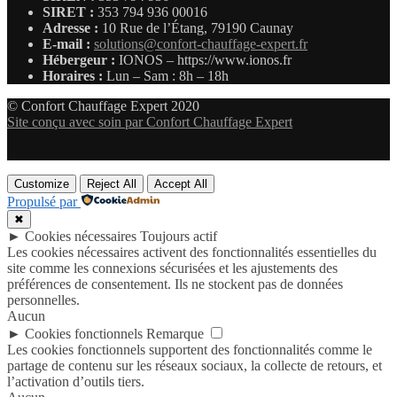
SIRET :
353 794 936 00016
Adresse :
10 Rue de l’Étang, 79190 Caunay
E-mail :
solutions@confort-chauffage-expert.fr
Hébergeur :
IONOS – https://www.ionos.fr
Horaires :
Lun – Sam : 8h – 18h
© Confort Chauffage Expert 2020
Site conçu avec soin par Confort Chauffage Expert
Customize
Reject All
Accept All
Propulsé par
✖
►
Cookies nécessaires
Toujours actif
Les cookies nécessaires activent des fonctionnalités essentielles du
site comme les connexions sécurisées et les ajustements des
préférences de consentement. Ils ne stockent pas de données
personnelles.
Aucun
►
Cookies fonctionnels
Remarque
Les cookies fonctionnels supportent des fonctionnalités comme le
partage de contenu sur les réseaux sociaux, la collecte de retours, et
l’activation d’outils tiers.