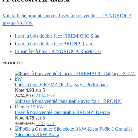
Voir la fiche produit source : Insert à bois ventilé – LA NORDICA
Inserto 70 EOS
Insert à bois double face FIREMATIC Sina
Insert à bois double face BRONPI Cairo
Cuisinière à bois LA NORDICA Rosetta.16
PRODUITS
Poêle à bois FIREMATIC Calgary - Performant
Note
4.93
sur 5
Le
Le
2404,80
€
2104,66
€
prix
prix
initial
actuel
était :
est :
Insert à bois ventilé canalisable BRONPI Denver
2404,80 €.
2104,66 €.
Note
4.75
sur 5
Le
Le
3480,00
€
1703,52
€
prix
prix
Poêle à Granulés
initial
actuel
Silencieux 8 kW Kiara