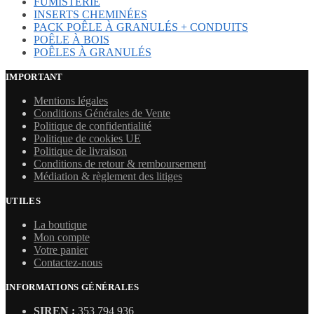
FUMISTERIE
INSERTS CHEMINÉES
PACK POÊLE À GRANULÉS + CONDUITS
POÊLE À BOIS
POÊLES À GRANULÉS
IMPORTANT
Mentions légales
Conditions Générales de Vente
Politique de confidentialité
Politique de cookies UE
Politique de livraison
Conditions de retour & remboursement
Médiation & règlement des litiges
UTILES
La boutique
Mon compte
Votre panier
Contactez-nous
INFORMATIONS GÉNÉRALES
SIREN :
353 794 936