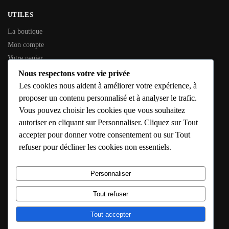
UTILES
La boutique
Mon compte
Votre panier
Contactez-nous
Nous respectons votre vie privée
Les cookies nous aident à améliorer votre expérience, à
INFORMATIONS GÉNÉRALES
proposer un contenu personnalisé et à analyser le trafic.
Vous pouvez choisir les cookies que vous souhaitez
SIREN :
353 794 936
autoriser en cliquant sur Personnaliser. Cliquez sur Tout
SIRET :
353 794 936 00016
accepter pour donner votre consentement ou sur Tout
Adresse :
10 Rue de l’Étang, 79190 Caunay
refuser pour décliner les cookies non essentiels.
E-mail :
solutions@confort-chauffage-expert.fr
Hébergeur :
IONOS – https://www.ionos.fr
Personnaliser
Horaires :
Lun – Sam : 8h – 18h
Tout refuser
© Confort Chauffage Expert 2020
Site conçu avec soin par Confort Chauffage Expert
Tout accepter