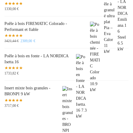
1330,00
€
Poêle à bois FIREMATIC Colorado -
Performant et fiable
3421,44
€
2309,00
€
Poêle à bois en fonte - LA NORDICA
Isetta.16
1733,82
€
Insert mixte bois granules -
BRONPI 9 kW
3717,00
€