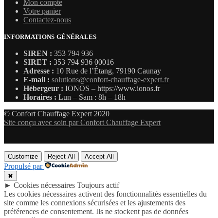
Mon compte
Votre panier
Contactez-nous
INFORMATIONS GÉNÉRALES
SIREN :
353 794 936
SIRET :
353 794 936 00016
Adresse :
10 Rue de l’Étang, 79190 Caunay
E-mail :
solutions@confort-chauffage-expert.fr
Hébergeur :
IONOS – https://www.ionos.fr
Horaires :
Lun – Sam : 8h – 18h
© Confort Chauffage Expert 2020
Site conçu avec soin par Confort Chauffage Expert
Customize
Reject All
Accept All
Propulsé par
✖
►
Cookies nécessaires
Toujours actif
Les cookies nécessaires activent des fonctionnalités essentielles du
site comme les connexions sécurisées et les ajustements des
préférences de consentement. Ils ne stockent pas de données