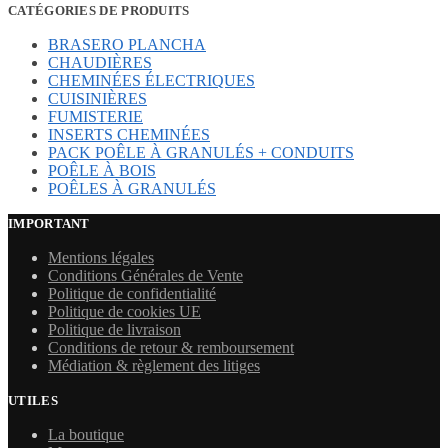
CATÉGORIES DE PRODUITS
BRASERO PLANCHA
CHAUDIÈRES
CHEMINÉES ÉLECTRIQUES
CUISINIÈRES
FUMISTERIE
INSERTS CHEMINÉES
PACK POÊLE À GRANULÉS + CONDUITS
POÊLE À BOIS
POÊLES À GRANULÉS
IMPORTANT
Mentions légales
Conditions Générales de Vente
Politique de confidentialité
Politique de cookies UE
Politique de livraison
Conditions de retour & remboursement
Médiation & règlement des litiges
UTILES
La boutique