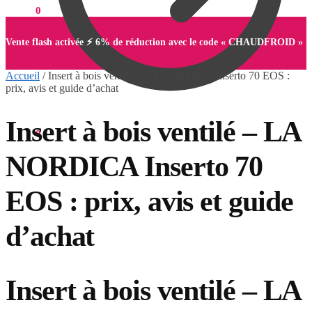
0,00
€
0
Vente flash activée ⚡ 6% de réduction avec le code « CHAUDFROID »
Accueil
/
Insert à bois ventilé – LA NORDICA Inserto 70 EOS :
prix, avis et guide d’achat
Insert à bois ventilé – LA
0,00
€
0
NORDICA Inserto 70
EOS : prix, avis et guide
d’achat
Insert à bois ventilé – LA