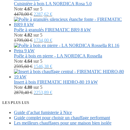
était :
est :
Cuisinière à bois LA NORDICA Rosa 5.0
4950,00 €.
2530,44 €.
Note
4.67
sur 5
Le
Le
4470,00
€
2287,62
€
prix
prix
initial
actuel
était :
est :
Poêle à granulés FIREMATIC BR9 8 kW
4470,00 €.
2287,62 €.
Note
4.82
sur 5
Le
Le
1799,00
€
1734,00
€
prix
prix
initial
actuel
était :
est :
Poêle à bois en pierre - LA NORDICA Rossella
1799,00 €.
1734,00 €.
Note
4.64
sur 5
Le
Le
2595,60
€
1546,38
€
prix
prix
initial
actuel
était :
est :
Insert à bois FIREMATIC HIDRO-80 19 kW
2595,60 €.
1546,38 €.
Note
4.80
sur 5
Le
Le
2870,40
€
2253,89
€
prix
prix
initial
actuel
LES PLUS LUS
était :
est :
Guide d’achat fumisterie à Nice
2870,40 €.
2253,89 €.
Guide complet pour choisir un chauffage performant
Les meilleurs chauffages pour une maison bien isolée