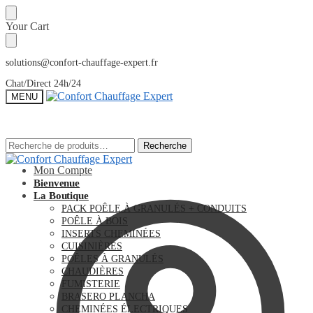
Sauter
Skip
Your Cart
à
to
la
content
navigation
solutions@confort-chauffage-expert.fr
Chat/Direct 24h/24
MENU
Recherche
Recherche
Recherche
Recherche
pour :
pour :
Mon Compte
Bienvenue
La Boutique
PACK POÊLE À GRANULÉS + CONDUITS
POÊLE À BOIS
INSERTS CHEMINÉES
CUISINIÈRES
POÊLES À GRANULÉS
CHAUDIÈRES
FUMISTERIE
BRASERO PLANCHA
CHEMINÉES ÉLECTRIQUES