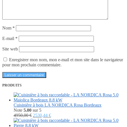
Nom
*
E-mail
*
Site web
Enregistrer mon nom, mon e-mail et mon site dans le navigateur
pour mon prochain commentaire.
PRODUITS
Cuisinière à bois LA NORDICA Rosa Bordeaux
Note
5.00
sur 5
Le
Le
4950,00
€
2530,44
€
prix
prix
initial
actuel