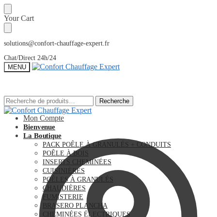
Sauter
Skip
Your Cart
à
to
la
content
navigation
solutions@confort-chauffage-expert.fr
Chat/Direct 24h/24
MENU
Recherche
Recherche
Recherche
Recherche
pour :
pour :
Mon Compte
Bienvenue
La Boutique
PACK POÊLE À GRANULÉS + CONDUITS
POÊLE À BOIS
INSERTS CHEMINÉES
CUISINIÈRES
POÊLES À GRANULÉS
CHAUDIÈRES
FUMISTERIE
BRASERO PLANCHA
CHEMINÉES ÉLECTRIQUES