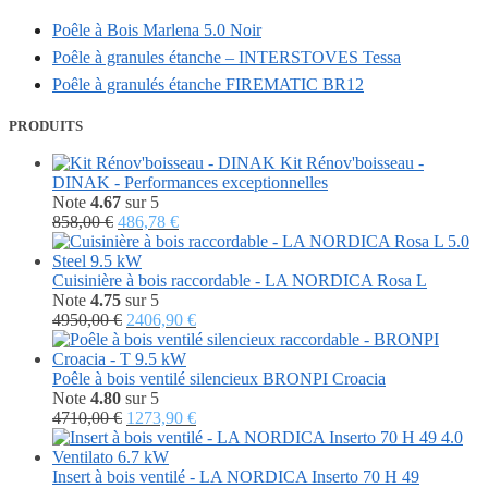
Poêle à Bois Marlena 5.0 Noir
Poêle à granules étanche – INTERSTOVES Tessa
Poêle à granulés étanche FIREMATIC BR12
PRODUITS
Kit Rénov'boisseau -
DINAK - Performances exceptionnelles
Note
4.67
sur 5
Le
Le
858,00
€
486,78
€
prix
prix
initial
actuel
était :
est :
Cuisinière à bois raccordable - LA NORDICA Rosa L
858,00 €.
486,78 €.
Note
4.75
sur 5
Le
Le
4950,00
€
2406,90
€
prix
prix
initial
actuel
était :
est :
Poêle à bois ventilé silencieux BRONPI Croacia
4950,00 €.
2406,90 €.
Note
4.80
sur 5
Le
Le
4710,00
€
1273,90
€
prix
prix
initial
actuel
était :
est :
Insert à bois ventilé - LA NORDICA Inserto 70 H 49