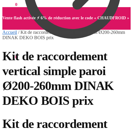
0,00
€
0
Vente flash activée ⚡ 6% de réduction avec le code « CHAUDFROID »
Accueil
/
Kit de raccordement vertical simple paroi Ø200-260mm
DINAK DEKO BOIS prix
Kit de raccordement
0,00
€
0
vertical simple paroi
Ø200-260mm DINAK
DEKO BOIS prix
Kit de raccordement