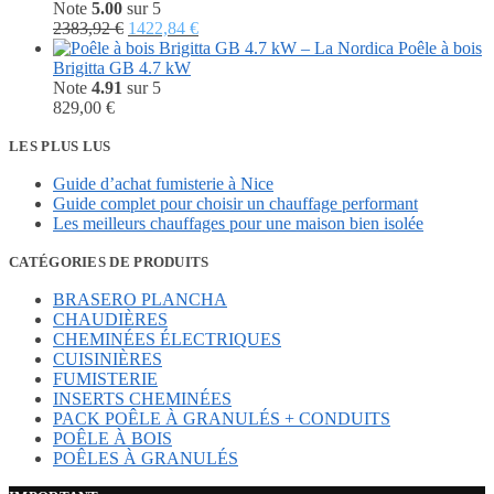
4710,00 €.
1273,90 €.
Note
5.00
sur 5
Le
Le
2383,92
€
1422,84
€
prix
prix
Poêle à bois
initial
actuel
Brigitta GB 4.7 kW
était :
est :
Note
4.91
sur 5
2383,92 €.
1422,84 €.
829,00
€
LES PLUS LUS
Guide d’achat fumisterie à Nice
Guide complet pour choisir un chauffage performant
Les meilleurs chauffages pour une maison bien isolée
CATÉGORIES DE PRODUITS
BRASERO PLANCHA
CHAUDIÈRES
CHEMINÉES ÉLECTRIQUES
CUISINIÈRES
FUMISTERIE
INSERTS CHEMINÉES
PACK POÊLE À GRANULÉS + CONDUITS
POÊLE À BOIS
POÊLES À GRANULÉS