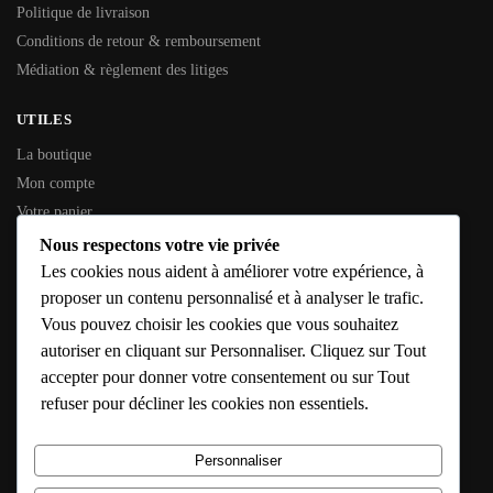
Politique de livraison
Conditions de retour & remboursement
Médiation & règlement des litiges
UTILES
La boutique
Mon compte
Votre panier
Contactez-nous
Nous respectons votre vie privée
Les cookies nous aident à améliorer votre expérience, à
INFORMATIONS GÉNÉRALES
proposer un contenu personnalisé et à analyser le trafic.
Vous pouvez choisir les cookies que vous souhaitez
SIREN :
353 794 936
autoriser en cliquant sur Personnaliser. Cliquez sur Tout
SIRET :
353 794 936 00016
accepter pour donner votre consentement ou sur Tout
Adresse :
10 Rue de l’Étang, 79190 Caunay
refuser pour décliner les cookies non essentiels.
E-mail :
solutions@confort-chauffage-expert.fr
Hébergeur :
IONOS – https://www.ionos.fr
Personnaliser
Horaires :
Lun – Sam : 8h – 18h