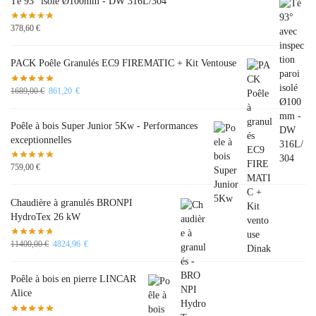
Té 93° isolé Ø100mm - DW 316L/304
378,60
€
PACK Poêle Granulés EC9 FIREMATIC + Kit Ventouse
1689,00
€
861,20
€
Poêle à bois Super Junior 5Kw - Performances
exceptionnelles
759,00
€
Chaudière à granulés BRONPI
HydroTex 26 kW
11400,00
€
4824,96
€
Poêle à bois en pierre LINCAR
Alice