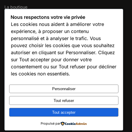
La boutique
Mon compte
Nous respectons votre vie privée
Votre panier
Les cookies nous aident à améliorer votre
Contactez-nous
expérience, à proposer un contenu
personnalisé et à analyser le trafic. Vous
INFORMATIONS GÉNÉRALES
pouvez choisir les cookies que vous souhaitez
autoriser en cliquant sur Personnaliser. Cliquez
SIREN :
353 794 936
sur Tout accepter pour donner votre
SIRET :
353 794 936 00016
consentement ou sur Tout refuser pour décliner
Adresse :
10 Rue de l’Étang, 79190 Caunay
les cookies non essentiels.
E-mail :
solutions@confort-chauffage-expert.fr
Hébergeur :
IONOS – https://www.ionos.fr
Personnaliser
Horaires :
Lun – Sam : 8h – 18h
Tout refuser
© Confort Chauffage Expert 2020
Site conçu avec soin par Confort Chauffage Expert
Tout accepter
Propulsé par