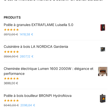
PRODUITS
Poêle à granules EXTRAFLAME Luisella 5.0
3972,00
€
1418,58
€
Cuisinière à bois LA NORDICA Gardenia
3564,00
€
2607,12
€
Cheminée électrique Lumen 1600 2000W : élégance et
performance
3699,00
€
Poêle à bois bouilleur BRONPI HydroNova
5040,00
€
2096,64
€