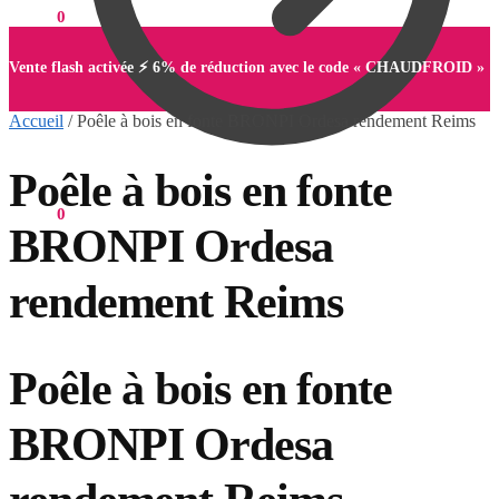
0,00
€
0
Vente flash activée ⚡ 6% de réduction avec le code « CHAUDFROID »
Accueil
/
Poêle à bois en fonte BRONPI Ordesa rendement Reims
Poêle à bois en fonte
0,00
€
0
BRONPI Ordesa
rendement Reims
Poêle à bois en fonte
BRONPI Ordesa