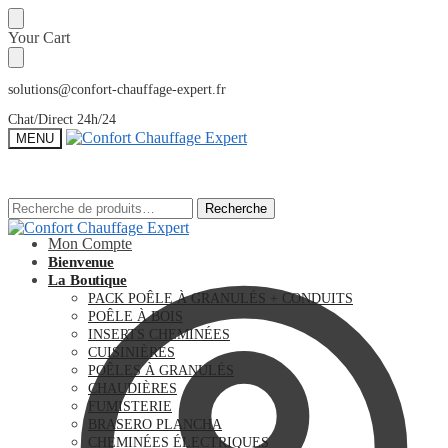
Sauter
Skip
Your Cart
à
to
la
content
navigation
solutions@confort-chauffage-expert.fr
Chat/Direct 24h/24
MENU
Recherche
Recherche
Recherche
Recherche
pour :
pour :
Mon Compte
Bienvenue
La Boutique
PACK POÊLE À GRANULÉS + CONDUITS
POÊLE À BOIS
INSERTS CHEMINÉES
CUISINIÈRES
POÊLES À GRANULÉS
CHAUDIÈRES
FUMISTERIE
BRASERO PLANCHA
CHEMINÉES ÉLECTRIQUES