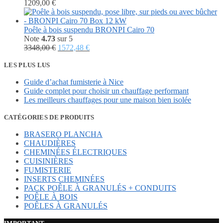
1689,00 €.
861,20 €.
1209,00
€
Poêle à bois suspendu BRONPI Cairo 70
Note
4.73
sur 5
Le
Le
3348,00
€
1572,48
€
prix
prix
initial
actuel
LES PLUS LUS
était :
est :
Guide d’achat fumisterie à Nice
3348,00 €.
1572,48 €.
Guide complet pour choisir un chauffage performant
Les meilleurs chauffages pour une maison bien isolée
CATÉGORIES DE PRODUITS
BRASERO PLANCHA
CHAUDIÈRES
CHEMINÉES ÉLECTRIQUES
CUISINIÈRES
FUMISTERIE
INSERTS CHEMINÉES
PACK POÊLE À GRANULÉS + CONDUITS
POÊLE À BOIS
POÊLES À GRANULÉS