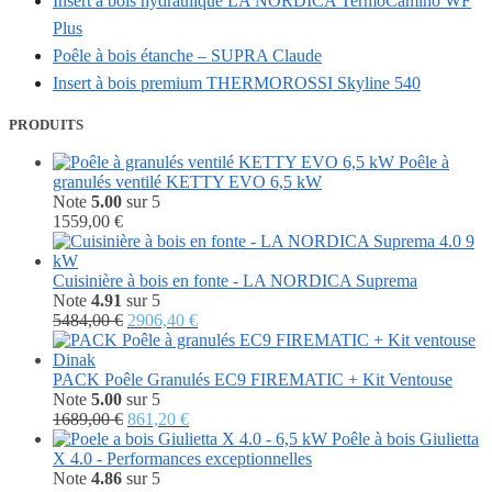
Insert à bois hydraulique LA NORDICA TermoCamino WF
Plus
Poêle à bois étanche – SUPRA Claude
Insert à bois premium THERMOROSSI Skyline 540
PRODUITS
Poêle à
granulés ventilé KETTY EVO 6,5 kW
Note
5.00
sur 5
1559,00
€
Cuisinière à bois en fonte - LA NORDICA Suprema
Note
4.91
sur 5
Le
Le
5484,00
€
2906,40
€
prix
prix
initial
actuel
était :
est :
PACK Poêle Granulés EC9 FIREMATIC + Kit Ventouse
5484,00 €.
2906,40 €.
Note
5.00
sur 5
Le
Le
1689,00
€
861,20
€
prix
prix
Poêle à bois Giulietta
initial
actuel
X 4.0 - Performances exceptionnelles
était :
est :
Note
4.86
sur 5