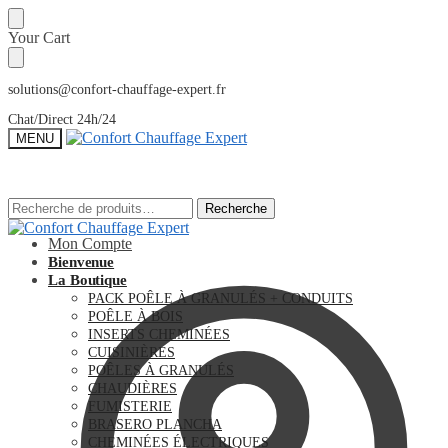
Sauter
Skip
Your Cart
à
to
la
content
navigation
solutions@confort-chauffage-expert.fr
Chat/Direct 24h/24
MENU
Recherche
Recherche
Recherche
Recherche
pour :
pour :
Mon Compte
Bienvenue
La Boutique
PACK POÊLE À GRANULÉS + CONDUITS
POÊLE À BOIS
INSERTS CHEMINÉES
CUISINIÈRES
POÊLES À GRANULÉS
CHAUDIÈRES
FUMISTERIE
BRASERO PLANCHA
CHEMINÉES ÉLECTRIQUES