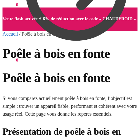
0,00
€
0
Vente flash activée ⚡ 6% de réduction avec le code « CHAUDFROID »
Accueil
/
Poêle à bois en fonte
Poêle à bois en fonte
0,00
€
0
Poêle à bois en fonte
Si vous comparez actuellement poêle à bois en fonte, l’objectif est
simple : trouver un appareil fiable, performant et cohérent avec votre
usage réel. Cette page vous donne les repères essentiels.
Présentation de poêle à bois en