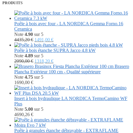
PRODUITS
Poêle à bois avec four - LA NORDICA Gemma Forno.16
Ceramica
Note
4.90
sur 5
Le
Le
4435,20
€
1491,00
€
prix
prix
initial
actuel
Poêle à bois étanche SUPRA Jacco 4.8 kW
était :
est :
Note
4.89
sur 5
4435,20 €.
Le
1491,00 €.
Le
2090,00
€
1318,20
€
prix
prix
Brasero
initial
actuel
Plancha Extérieur 100 cm - Qualité supérieure
était :
est :
Note
4.75
sur 5
2090,00 €.
1318,20 €.
1690,00
€
Insert à bois hydraulique LA NORDICA TermoCamino WF
Plus
Note
5.00
sur 5
4690,26
€
Poêle à granules étanche débrayable - EXTRAFLAME