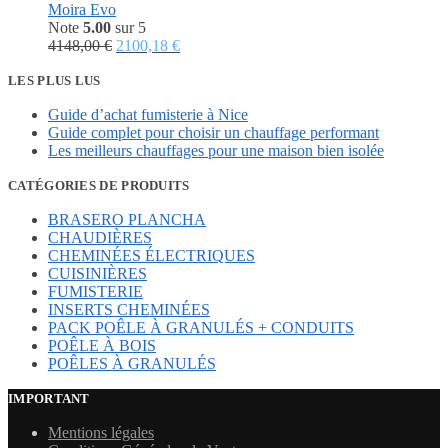
Moira Evo
Note
5.00
sur 5
Le
Le
4148,00
€
2100,18
€
prix
prix
initial
actuel
LES PLUS LUS
était :
est :
Guide d’achat fumisterie à Nice
4148,00 €.
2100,18 €.
Guide complet pour choisir un chauffage performant
Les meilleurs chauffages pour une maison bien isolée
CATÉGORIES DE PRODUITS
BRASERO PLANCHA
CHAUDIÈRES
CHEMINÉES ÉLECTRIQUES
CUISINIÈRES
FUMISTERIE
INSERTS CHEMINÉES
PACK POÊLE À GRANULÉS + CONDUITS
POÊLE À BOIS
POÊLES À GRANULÉS
IMPORTANT
Mentions légales