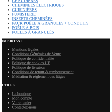
CHAUDIÈRES
CHEMINÉES ÉLECTRIQUES
CUISINIÈRES
FUMISTERIE
INSERTS CHEMINÉES
PACK POÊLE À GRANULÉS + CONDUITS
POÊLE À BOIS
POÊLES À GRANULÉS
IMPORTANT
Mentions légales
Conditions Générales de Vente
Politique de confidentialité
Politique de cookies UE
Politique de livraison
Conditions de retour & remboursement
Médiation & règlement des litiges
UTILES
La boutique
Mon compte
Votre panier
Contactez-nous