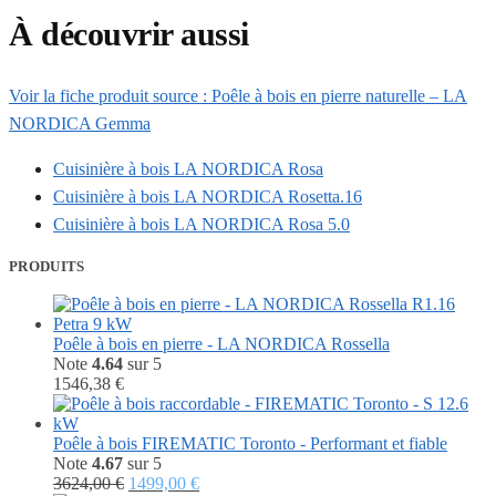
À découvrir aussi
Voir la fiche produit source : Poêle à bois en pierre naturelle – LA
NORDICA Gemma
Cuisinière à bois LA NORDICA Rosa
Cuisinière à bois LA NORDICA Rosetta.16
Cuisinière à bois LA NORDICA Rosa 5.0
PRODUITS
Poêle à bois en pierre - LA NORDICA Rossella
Note
4.64
sur 5
1546,38
€
Poêle à bois FIREMATIC Toronto - Performant et fiable
Note
4.67
sur 5
Le
Le
3624,00
€
1499,00
€