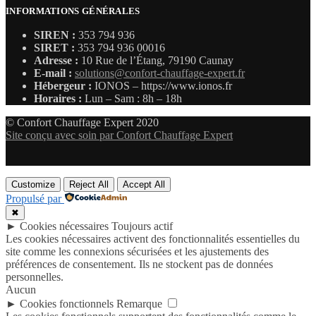
INFORMATIONS GÉNÉRALES
SIREN :
353 794 936
SIRET :
353 794 936 00016
Adresse :
10 Rue de l’Étang, 79190 Caunay
E-mail :
solutions@confort-chauffage-expert.fr
Hébergeur :
IONOS – https://www.ionos.fr
Horaires :
Lun – Sam : 8h – 18h
© Confort Chauffage Expert 2020
Site conçu avec soin par Confort Chauffage Expert
Customize
Reject All
Accept All
Propulsé par
✖
►
Cookies nécessaires
Toujours actif
Les cookies nécessaires activent des fonctionnalités essentielles du
site comme les connexions sécurisées et les ajustements des
préférences de consentement. Ils ne stockent pas de données
personnelles.
Aucun
►
Cookies fonctionnels
Remarque