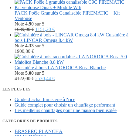
prix
prix
initial
actuel
était :
est :
PACK Poêle Granulés Canalisable FIREMATIC + Kit
3624,00 €.
1499,00 €.
Ventouse
Note
4.90
sur 5
Le
Le
1689,00
€
1151,20
€
prix
prix
Cuisinière à
initial
actuel
bois LINCAR Omega 8.4 kW
était :
est :
Note
4.33
sur 5
1689,00 €.
1151,20 €.
1900,80
€
Cuisinière à bois LA NORDICA Rosa Blanche
Note
5.00
sur 5
Le
Le
4122,00
€
2530,44
€
prix
prix
initial
actuel
LES PLUS LUS
était :
est :
Guide d’achat fumisterie à Nice
4122,00 €.
2530,44 €.
Guide complet pour choisir un chauffage performant
Les meilleurs chauffages pour une maison bien isolée
CATÉGORIES DE PRODUITS
BRASERO PLANCHA