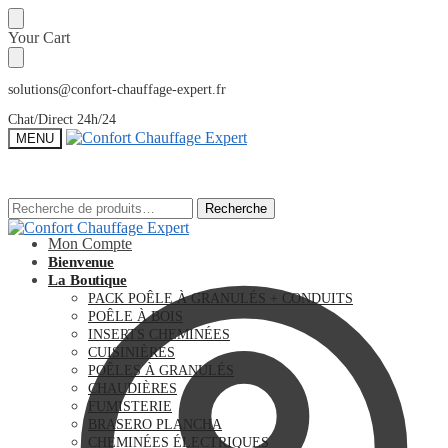
Sauter
Skip
Your Cart
à
to
la
content
navigation
solutions@confort-chauffage-expert.fr
Chat/Direct 24h/24
MENU
Recherche
Recherche
Recherche
Recherche
pour :
pour :
Mon Compte
Bienvenue
La Boutique
PACK POÊLE À GRANULÉS + CONDUITS
POÊLE À BOIS
INSERTS CHEMINÉES
CUISINIÈRES
POÊLES À GRANULÉS
CHAUDIÈRES
FUMISTERIE
BRASERO PLANCHA
CHEMINÉES ÉLECTRIQUES