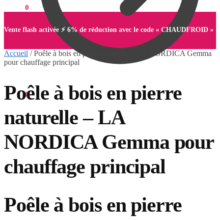
0,00
€
0
Vente flash activée ⚡ 6% de réduction avec le code « CHAUDFROID »
Accueil
/
Poêle à bois en pierre naturelle – LA NORDICA Gemma
pour chauffage principal
Poêle à bois en pierre
0,00
€
0
naturelle – LA
NORDICA Gemma pour
chauffage principal
Poêle à bois en pierre