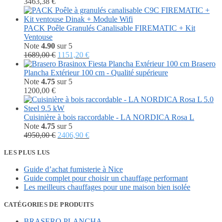
3463,38
€
PACK Poêle Granulés Canalisable FIREMATIC + Kit
Ventouse
Note
4.90
sur 5
Le
Le
1689,00
€
1151,20
€
prix
prix
Brasero
initial
actuel
Plancha Extérieur 100 cm - Qualité supérieure
était :
est :
Note
4.75
sur 5
1689,00 €.
1151,20 €.
1200,00
€
Cuisinière à bois raccordable - LA NORDICA Rosa L
Note
4.75
sur 5
Le
Le
4950,00
€
2406,90
€
prix
prix
initial
actuel
LES PLUS LUS
était :
est :
Guide d’achat fumisterie à Nice
4950,00 €.
2406,90 €.
Guide complet pour choisir un chauffage performant
Les meilleurs chauffages pour une maison bien isolée
CATÉGORIES DE PRODUITS
BRASERO PLANCHA