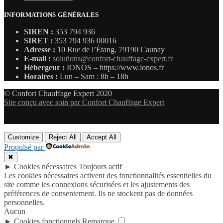
INFORMATIONS GÉNÉRALES
SIREN :
353 794 936
SIRET :
353 794 936 00016
Adresse :
10 Rue de l’Étang, 79190 Caunay
E-mail :
solutions@confort-chauffage-expert.fr
Hébergeur :
IONOS – https://www.ionos.fr
Horaires :
Lun – Sam : 8h – 18h
© Confort Chauffage Expert 2020
Site conçu avec soin par Confort Chauffage Expert
Customize
Reject All
Accept All
Propulsé par
✖
►
Cookies nécessaires
Toujours actif
Les cookies nécessaires activent des fonctionnalités essentielles du
site comme les connexions sécurisées et les ajustements des
préférences de consentement. Ils ne stockent pas de données
personnelles.
Aucun
►
Cookies fonctionnels
Remarque