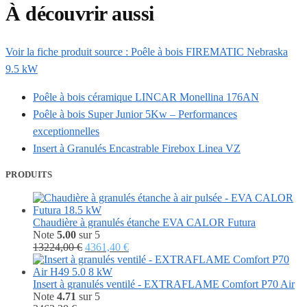
À découvrir aussi
Voir la fiche produit source : Poêle à bois FIREMATIC Nebraska
9.5 kW
Poêle à bois céramique LINCAR Monellina 176AN
Poêle à bois Super Junior 5Kw – Performances
exceptionnelles
Insert à Granulés Encastrable Firebox Linea VZ
PRODUITS
Chaudière à granulés étanche EVA CALOR Futura
Note
5.00
sur 5
Le
Le
13224,00
€
4361,40
€
prix
prix
initial
actuel
était :
est :
Insert à granulés ventilé - EXTRAFLAME Comfort P70 Air
13224,00 €.
4361,40 €.
Note
4.71
sur 5