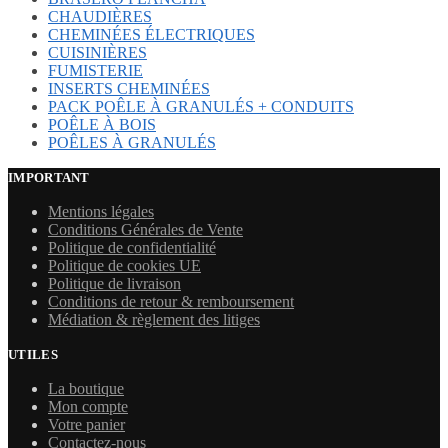
CHAUDIÈRES
CHEMINÉES ÉLECTRIQUES
CUISINIÈRES
FUMISTERIE
INSERTS CHEMINÉES
PACK POÊLE À GRANULÉS + CONDUITS
POÊLE À BOIS
POÊLES À GRANULÉS
IMPORTANT
Mentions légales
Conditions Générales de Vente
Politique de confidentialité
Politique de cookies UE
Politique de livraison
Conditions de retour & remboursement
Médiation & règlement des litiges
UTILES
La boutique
Mon compte
Votre panier
Contactez-nous