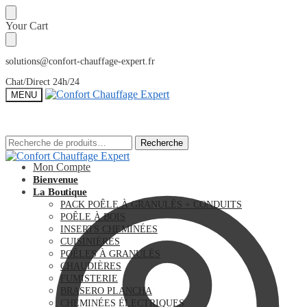
Sauter
Skip
Your Cart
à
to
la
content
navigation
solutions@confort-chauffage-expert.fr
Chat/Direct 24h/24
MENU
Recherche
Recherche
Recherche
Recherche
pour :
pour :
Mon Compte
Bienvenue
La Boutique
PACK POÊLE À GRANULÉS + CONDUITS
POÊLE À BOIS
INSERTS CHEMINÉES
CUISINIÈRES
POÊLES À GRANULÉS
CHAUDIÈRES
FUMISTERIE
BRASERO PLANCHA
CHEMINÉES ÉLECTRIQUES