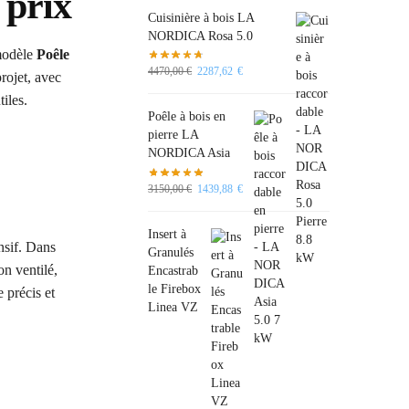
 prix
Cuisinière à bois LA
NORDICA Rosa 5.0
 modèle
Poêle
4470,00
€
2287,62
€
rojet, avec
iles.
Poêle à bois en
pierre LA
NORDICA Asia
3150,00
€
1439,88
€
Insert à
nsif. Dans
Granulés
on ventilé,
Encastrab
le Firebox
 précis et
Linea VZ