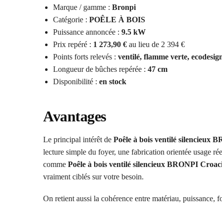
Marque / gamme :
Bronpi
Catégorie :
POÊLE À BOIS
Puissance annoncée :
9.5 kW
Prix repéré :
1 273,90 €
au lieu de 2 394 €
Points forts relevés :
ventilé, flamme verte, ecodesign
Longueur de bûches repérée :
47 cm
Disponibilité :
en stock
Avantages
Le principal intérêt de
Poêle à bois ventilé silencieux
lecture simple du foyer, une fabrication orientée usage ré
comme
Poêle à bois ventilé silencieux BRONPI Croac
vraiment ciblés sur votre besoin.
On retient aussi la cohérence entre matériau, puissance, f