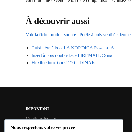
constitue une excellente base de comparaison. Utilisez les
À découvrir aussi
Voir la fiche produit source : Poêle à bois ventilé sile
Cuisinière à bois LA NORDICA Rosetta.16
Insert à bois double face FIREMATIC Sina
Flexible inox 6m Ø150 – DINAK
IMPORTANT
Mentions légales
Conditions Générales de Vente
Nous respectons votre vie privée