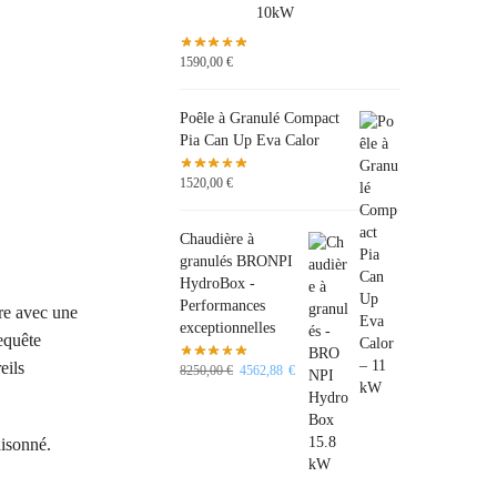
1590,00
€
Poêle à Granulé Compact
Pia Can Up Eva Calor
1520,00
€
Chaudière à
granulés BRONPI
HydroBox -
Performances
ère avec une
exceptionnelles
equête
eils
8250,00
€
4562,88
€
aisonné.