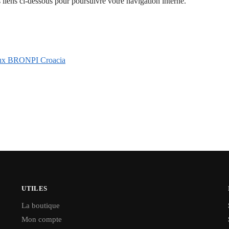
 liens ci-dessous pour poursuivre votre navigation interne.
ncieux BRONPI Croacia
UTILES
La boutique
Mon compte