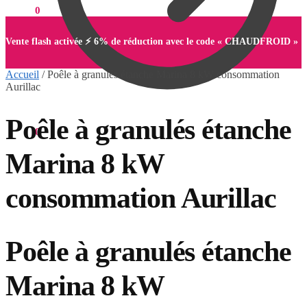
0,00
€
0
Vente flash activée ⚡ 6% de réduction avec le code « CHAUDFROID »
Accueil
/
Poêle à granulés étanche Marina 8 kW consommation
Aurillac
Poêle à granulés étanche
0,00
€
0
Marina 8 kW
consommation Aurillac
Poêle à granulés étanche
Marina 8 kW