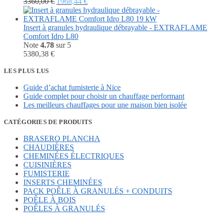
Le
Le
3360,00
€
1968,44
€
prix
prix
initial
actuel
était :
est :
Insert à granules hydraulique débrayable - EXTRAFLAME
3360,00 €.
1968,44 €.
Comfort Idro L80
Note
4.78
sur 5
5380,38
€
LES PLUS LUS
Guide d’achat fumisterie à Nice
Guide complet pour choisir un chauffage performant
Les meilleurs chauffages pour une maison bien isolée
CATÉGORIES DE PRODUITS
BRASERO PLANCHA
CHAUDIÈRES
CHEMINÉES ÉLECTRIQUES
CUISINIÈRES
FUMISTERIE
INSERTS CHEMINÉES
PACK POÊLE À GRANULÉS + CONDUITS
POÊLE À BOIS
POÊLES À GRANULÉS