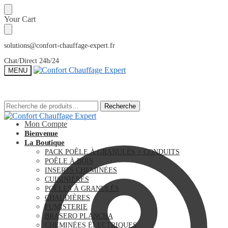
Sauter
Skip
Your Cart
à
to
la
content
navigation
solutions@confort-chauffage-expert.fr
Chat/Direct 24h/24
MENU
Recherche
Recherche
Recherche
Recherche
pour :
pour :
Mon Compte
Bienvenue
La Boutique
PACK POÊLE À GRANULÉS + CONDUITS
POÊLE À BOIS
INSERTS CHEMINÉES
CUISINIÈRES
POÊLES À GRANULÉS
CHAUDIÈRES
FUMISTERIE
BRASERO PLANCHA
CHEMINÉES ÉLECTRIQUES