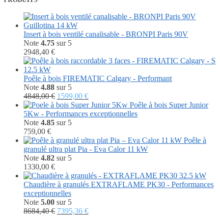
Insert à bois ventilé canalisable - BRONPI Paris 90V
Note
4.75
sur 5
2948,40
€
Poêle à bois FIREMATIC Calgary - Performant
Note
4.88
sur 5
Le
Le
4848,00
€
1599,00
€
prix
prix
Poêle à bois Super Junior
initial
actuel
5Kw - Performances exceptionnelles
était :
est :
Note
4.85
sur 5
4848,00 €.
1599,00 €.
759,00
€
Poêle à
granulé ultra plat Pia - Eva Calor 11 kW
Note
4.82
sur 5
1330,00
€
Chaudière à granulés EXTRAFLAME PK30 - Performances
exceptionnelles
Note
5.00
sur 5
Le
Le
8684,40
€
7395,36
€
prix
prix