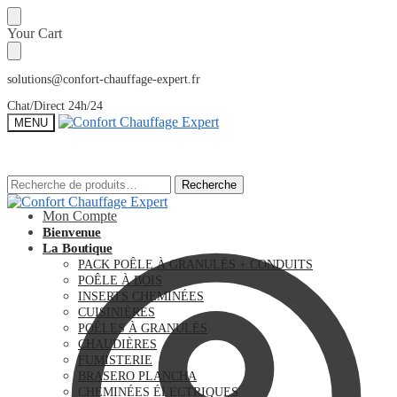
Sauter
Skip
Your Cart
à
to
la
content
navigation
solutions@confort-chauffage-expert.fr
Chat/Direct 24h/24
MENU
Recherche
Recherche
Recherche
Recherche
pour :
pour :
Mon Compte
Bienvenue
La Boutique
PACK POÊLE À GRANULÉS + CONDUITS
POÊLE À BOIS
INSERTS CHEMINÉES
CUISINIÈRES
POÊLES À GRANULÉS
CHAUDIÈRES
FUMISTERIE
BRASERO PLANCHA
CHEMINÉES ÉLECTRIQUES