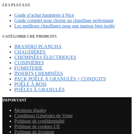
initial
actuel
LES PLUS LUS
était :
est :
Guide d’achat fumisterie à Nice
8684,40 €.
7395,36 €.
Guide complet pour choisir un chauffage performant
Les meilleurs chauffages pour une maison bien isolée
CATÉGORIES DE PRODUITS
BRASERO PLANCHA
CHAUDIÈRES
CHEMINÉES ÉLECTRIQUES
CUISINIÈRES
FUMISTERIE
INSERTS CHEMINÉES
PACK POÊLE À GRANULÉS + CONDUITS
POÊLE À BOIS
POÊLES À GRANULÉS
IMPORTANT
Mentions légales
Conditions Générales de Vente
Politique de confidentialité
Politique de cookies UE
Politique de livraison