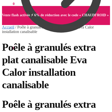
0,00
€
0
Vente flash activée ⚡ 6% de réduction avec le code « CHAUDFROID »
Accueil
/
Poêle à granulés extra plat canalisable Eva Calor
installation canalisable
Poêle à granulés extra
0,00
€
0
plat canalisable Eva
Calor installation
canalisable
Poêle à granulés extra