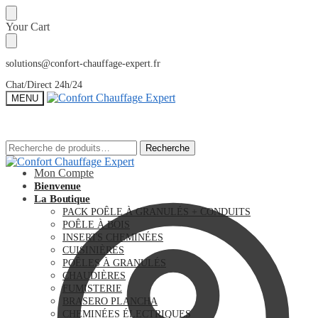
Sauter
Skip
Your Cart
à
to
la
content
navigation
solutions@confort-chauffage-expert.fr
Chat/Direct 24h/24
MENU
Recherche
Recherche
Recherche
Recherche
pour :
pour :
Mon Compte
Bienvenue
La Boutique
PACK POÊLE À GRANULÉS + CONDUITS
POÊLE À BOIS
INSERTS CHEMINÉES
CUISINIÈRES
POÊLES À GRANULÉS
CHAUDIÈRES
FUMISTERIE
BRASERO PLANCHA
CHEMINÉES ÉLECTRIQUES