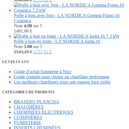
prix
prix
initial
actuel
était :
est :
Poêle à bois avec four - LA NORDICA Gemma Forno.16
3240,00 €.
1771,20 €.
Ceramica
Note
4.90
sur 5
1491,00
€
Poêle à bois en fonte - LA NORDICA Isetta.16
Note
5.00
sur 5
Le
Le
2143,20
€
1733,82
€
prix
prix
initial
actuel
LES PLUS LUS
était :
est :
Guide d’achat fumisterie à Nice
2143,20 €.
1733,82 €.
Guide complet pour choisir un chauffage performant
Les meilleurs chauffages pour une maison bien isolée
CATÉGORIES DE PRODUITS
BRASERO PLANCHA
CHAUDIÈRES
CHEMINÉES ÉLECTRIQUES
CUISINIÈRES
FUMISTERIE
INSERTS CHEMINÉES