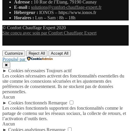
Adresse :
10 Rue de l’Étang, 79190 Caunay
E-mail :
solutions@confort-chauffage-expert.fr
Hébergeur :
IONOS – https://www.ionos.fr
Horaires :
Lun – Sam : 8h – 18h
© Confort Chauffage Expert 2020
Site conçu avec soin par Confort Chauffage Expert
Customize
Reject All
Accept All
Propulsé par
✖
►
Cookies nécessaires
Toujours actif
Les cookies nécessaires activent des fonctionnalités essentielles du
site comme les connexions sécurisées et les ajustements des
préférences de consentement. Ils ne stockent pas de données
personnelles.
Aucun
►
Cookies fonctionnels
Remarque
Les cookies fonctionnels supportent des fonctionnalités comme le
partage de contenu sur les réseaux sociaux, la collecte de retours, et
l’activation d’outils tiers.
Aucun
►
Cookies analytiques
Remarque