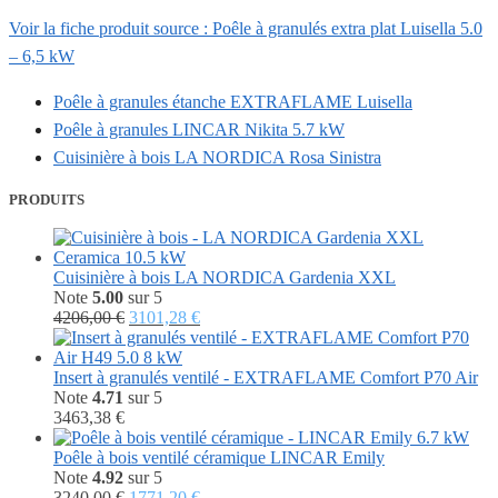
Voir la fiche produit source : Poêle à granulés extra plat Luisella 5.0
– 6,5 kW
Poêle à granules étanche EXTRAFLAME Luisella
Poêle à granules LINCAR Nikita 5.7 kW
Cuisinière à bois LA NORDICA Rosa Sinistra
PRODUITS
Cuisinière à bois LA NORDICA Gardenia XXL
Note
5.00
sur 5
Le
Le
4206,00
€
3101,28
€
prix
prix
initial
actuel
était :
est :
Insert à granulés ventilé - EXTRAFLAME Comfort P70 Air
4206,00 €.
3101,28 €.
Note
4.71
sur 5
3463,38
€
Poêle à bois ventilé céramique LINCAR Emily
Note
4.92
sur 5
Le
Le
3240,00
€
1771,20
€