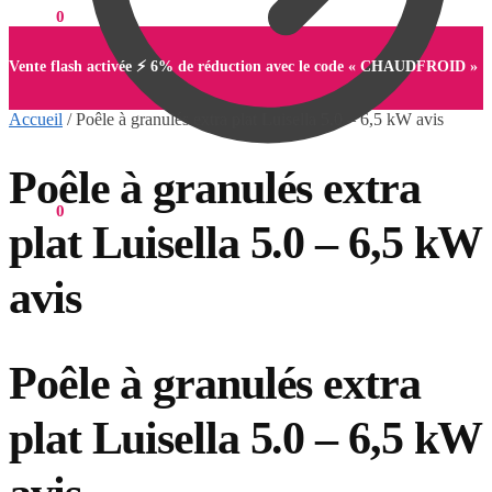
0,00
€
0
Vente flash activée ⚡ 6% de réduction avec le code « CHAUDFROID »
Accueil
/
Poêle à granulés extra plat Luisella 5.0 – 6,5 kW avis
Poêle à granulés extra
0,00
€
0
plat Luisella 5.0 – 6,5 kW
avis
Poêle à granulés extra
plat Luisella 5.0 – 6,5 kW