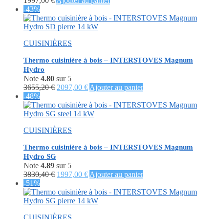
1997,00
€
Ajouter au panier
-43%
CUISINIÈRES
Thermo cuisinière à bois – INTERSTOVES Magnum
Hydro
Note
4.80
sur 5
Le
Le
3655,20
€
2097,00
€
Ajouter au panier
prix
prix
-48%
initial
actuel
était :
est :
3655,20 €.
2097,00 €.
CUISINIÈRES
Thermo cuisinière à bois – INTERSTOVES Magnum
Hydro SG
Note
4.89
sur 5
Le
Le
3830,40
€
1997,00
€
Ajouter au panier
prix
prix
-51%
initial
actuel
était :
est :
3830,40 €.
1997,00 €.
CUISINIÈRES