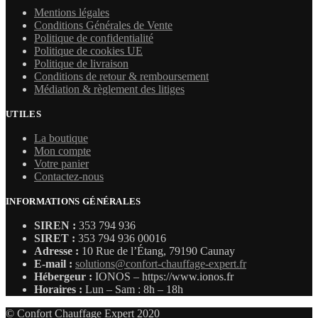
Mentions légales
Conditions Générales de Vente
Politique de confidentialité
Politique de cookies UE
Politique de livraison
Conditions de retour & remboursement
Médiation & règlement des litiges
UTILES
La boutique
Mon compte
Votre panier
Contactez-nous
INFORMATIONS GÉNÉRALES
SIREN :
353 794 936
SIRET :
353 794 936 00016
Adresse :
10 Rue de l’Étang, 79190 Caunay
E-mail :
solutions@confort-chauffage-expert.fr
Hébergeur :
IONOS – https://www.ionos.fr
Horaires :
Lun – Sam : 8h – 18h
© Confort Chauffage Expert 2020