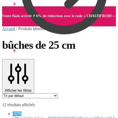
0,00
€
0
Vente flash activée ⚡ 6% de réduction avec le code « CHAUDFROID »
Accueil
/
Produits identifiés “bûches de 25 cm”
bûches de 25 cm
0,00
€
0
Afficher les filtres
12 résultats affichés
-37%