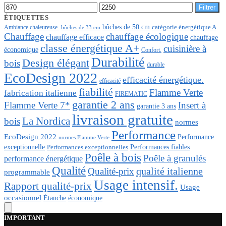
Prix
Prix
Filtrer
min
max
ÉTIQUETTES
bûches de 50 cm
Ambiance chaleureuse.
catégorie énergétique A
bûches de 33 cm
Chauffage
chauffage écologique
chauffage efficace
chauffage
classe énergétique A+
cuisinière à
économique
Confort.
Durabilité
Design élégant
bois
durable
EcoDesign 2022
efficacité énergétique.
efficacité
fiabilité
Flamme Verte
fabrication italienne
FIREMATIC
garantie 2 ans
Flamme Verte 7*
Insert à
garantie 3 ans
livraison gratuite
La Nordica
bois
normes
Performance
EcoDesign 2022
Performance
normes Flamme Verte
Performances fiables
exceptionnelle
Performances exceptionnelles
Poêle à bois
Poêle à granulés
performance énergétique
Qualité
qualité italienne
Qualité-prix
programmable
Usage intensif.
Rapport qualité-prix
Usage
occasionnel
économique
Étanche
IMPORTANT