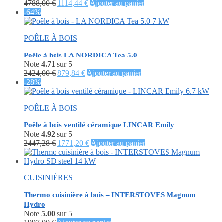
Le
Le
4788,00
€
1114,44
€
Ajouter au panier
prix
prix
-64%
initial
actuel
était :
est :
POÊLE À BOIS
4788,00 €.
1114,44 €.
Poêle à bois LA NORDICA Tea 5.0
Note
4.71
sur 5
Le
Le
2424,00
€
879,84
€
Ajouter au panier
prix
prix
-28%
initial
actuel
était :
est :
POÊLE À BOIS
2424,00 €.
879,84 €.
Poêle à bois ventilé céramique LINCAR Emily
Note
4.92
sur 5
Le
Le
2447,28
€
1771,20
€
Ajouter au panier
prix
prix
initial
actuel
était :
est :
CUISINIÈRES
2447,28 €.
1771,20 €.
Thermo cuisinière à bois – INTERSTOVES Magnum
Hydro
Note
5.00
sur 5