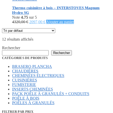
Thermo cuisinière à bois – INTERSTOVES Magnum
Hydro SG
Note
4.75
sur 5
Le
Le
4320,00
€
2097,00
€
Ajouter au panier
prix
prix
initial
actuel
était :
est :
12 résultats affichés
4320,00 €.
2097,00 €.
Rechercher
Rechercher
CATÉGORIES DE PRODUITS
BRASERO PLANCHA
CHAUDIÈRES
CHEMINÉES ÉLECTRIQUES
CUISINIÈRES
FUMISTERIE
INSERTS CHEMINÉES
PACK POÊLE À GRANULÉS + CONDUITS
POÊLE À BOIS
POÊLES À GRANULÉS
FILTRER PAR PRIX