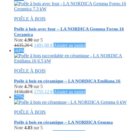
initial
actuel
était :
est :
4122,00 €.
2246,40 €.
POÊLE À BOIS
Poêle à bois avec four – LA NORDICA Gemma Forno.16
Ceramica
Note
4.90
sur 5
Le
Le
4435,20
€
1491,00
€
Ajouter au panier
prix
prix
-44%
initial
actuel
était :
est :
4435,20 €.
1491,00 €.
POÊLE À BOIS
Poêle à bois en céramique – LA NORDICA Emiliana.16
Note
4.79
sur 5
Le
Le
3150,00
€
1755,12
€
Ajouter au panier
prix
prix
-77%
initial
actuel
était :
est :
POÊLE À BOIS
3150,00 €.
1755,12 €.
Poêle à bois en céramique – LA NORDICA Gemma
Note
4.83
sur 5