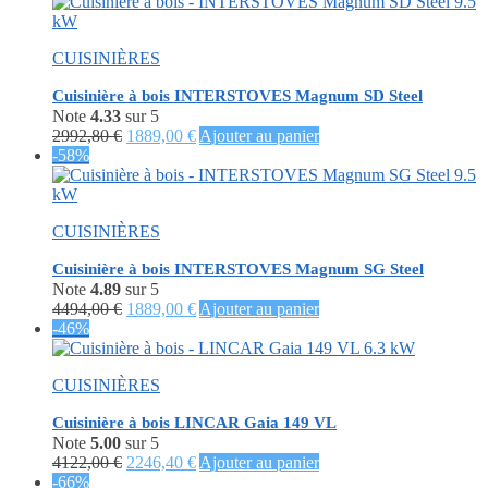
CUISINIÈRES
Cuisinière à bois INTERSTOVES Magnum SD Steel
Note
4.33
sur 5
Le
Le
2992,80
€
1889,00
€
Ajouter au panier
prix
prix
-58%
initial
actuel
était :
est :
2992,80 €.
1889,00 €.
CUISINIÈRES
Cuisinière à bois INTERSTOVES Magnum SG Steel
Note
4.89
sur 5
Le
Le
4494,00
€
1889,00
€
Ajouter au panier
prix
prix
-46%
initial
actuel
était :
est :
CUISINIÈRES
4494,00 €.
1889,00 €.
Cuisinière à bois LINCAR Gaia 149 VL
Note
5.00
sur 5
Le
Le
4122,00
€
2246,40
€
Ajouter au panier
prix
prix
-66%