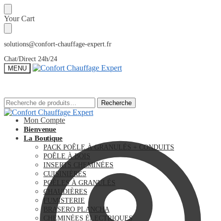
Sauter
Skip
Your Cart
à
to
la
content
navigation
solutions@confort-chauffage-expert.fr
Chat/Direct 24h/24
MENU
Recherche
Recherche
Recherche
Recherche
pour :
pour :
Mon Compte
Bienvenue
La Boutique
PACK POÊLE À GRANULÉS + CONDUITS
POÊLE À BOIS
INSERTS CHEMINÉES
CUISINIÈRES
POÊLES À GRANULÉS
CHAUDIÈRES
FUMISTERIE
BRASERO PLANCHA
CHEMINÉES ÉLECTRIQUES