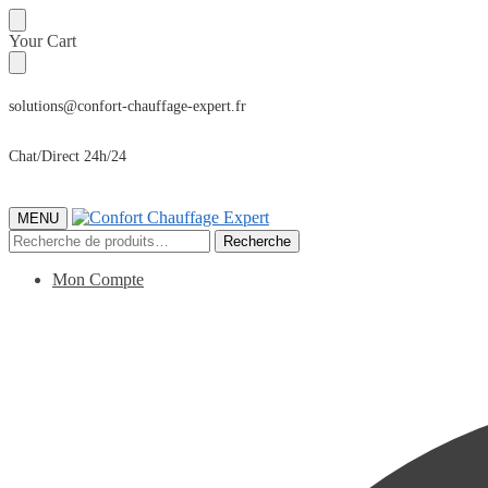
Sauter
Skip
Your Cart
à
to
la
content
navigation
solutions@confort-chauffage-expert.fr
Chat/Direct 24h/24
MENU
Recherche
Recherche
pour :
Mon Compte