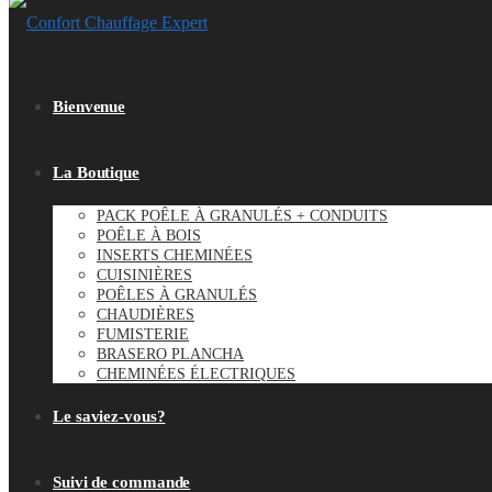
Bienvenue
La Boutique
PACK POÊLE À GRANULÉS + CONDUITS
POÊLE À BOIS
INSERTS CHEMINÉES
CUISINIÈRES
POÊLES À GRANULÉS
CHAUDIÈRES
FUMISTERIE
BRASERO PLANCHA
CHEMINÉES ÉLECTRIQUES
Le saviez-vous?
Suivi de commande