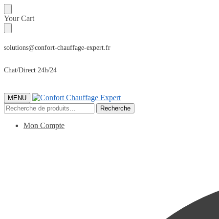
Sauter
Skip
Your Cart
à
to
la
content
navigation
solutions@confort-chauffage-expert.fr
Chat/Direct 24h/24
MENU
Recherche
Recherche
pour :
Mon Compte