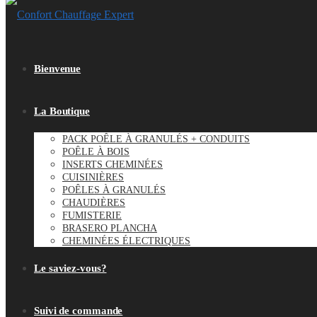
Bienvenue
La Boutique
PACK POÊLE À GRANULÉS + CONDUITS
POÊLE À BOIS
INSERTS CHEMINÉES
CUISINIÈRES
POÊLES À GRANULÉS
CHAUDIÈRES
FUMISTERIE
BRASERO PLANCHA
CHEMINÉES ÉLECTRIQUES
Le saviez-vous?
Suivi de commande