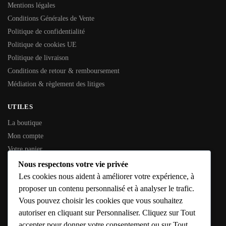
Mentions légales
Conditions Générales de Vente
Politique de confidentialité
Politique de cookies UE
Politique de livraison
Conditions de retour & remboursement
Médiation & règlement des litiges
UTILES
La boutique
Mon compte
Votre panier
Contactez-nous
Nous respectons votre vie privée
Les cookies nous aident à améliorer votre expérience, à
INFORMATIONS GÉNÉRALES
proposer un contenu personnalisé et à analyser le trafic.
Vous pouvez choisir les cookies que vous souhaitez
SIREN :
353 794 936
autoriser en cliquant sur Personnaliser. Cliquez sur Tout
SIRET :
353 794 936 00016
accepter pour donner votre consentement ou sur Tout