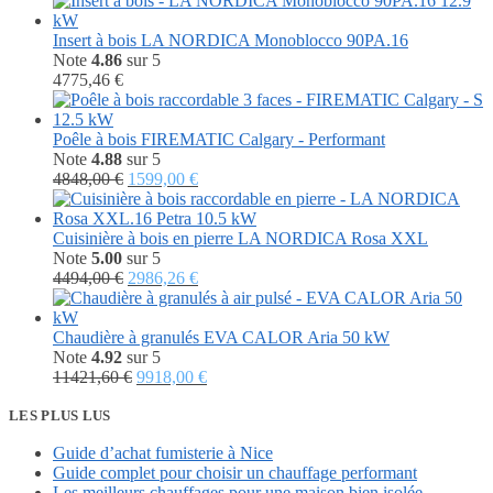
Insert à bois LA NORDICA Monoblocco 90PA.16
Note
4.86
sur 5
4775,46
€
Poêle à bois FIREMATIC Calgary - Performant
Note
4.88
sur 5
Le
Le
4848,00
€
1599,00
€
prix
prix
initial
actuel
était :
est :
Cuisinière à bois en pierre LA NORDICA Rosa XXL
4848,00 €.
1599,00 €.
Note
5.00
sur 5
Le
Le
4494,00
€
2986,26
€
prix
prix
initial
actuel
était :
est :
Chaudière à granulés EVA CALOR Aria 50 kW
4494,00 €.
2986,26 €.
Note
4.92
sur 5
Le
Le
11421,60
€
9918,00
€
prix
prix
initial
actuel
LES PLUS LUS
était :
est :
Guide d’achat fumisterie à Nice
11421,60 €.
9918,00 €.
Guide complet pour choisir un chauffage performant
Les meilleurs chauffages pour une maison bien isolée