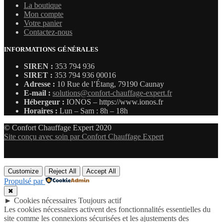
La boutique
Mon compte
Votre panier
Contactez-nous
INFORMATIONS GÉNÉRALES
SIREN :
353 794 936
SIRET :
353 794 936 00016
Adresse :
10 Rue de l’Étang, 79190 Caunay
E-mail :
solutions@confort-chauffage-expert.fr
Hébergeur :
IONOS – https://www.ionos.fr
Horaires :
Lun – Sam : 8h – 18h
© Confort Chauffage Expert 2020
Site conçu avec soin par Confort Chauffage Expert
Customize
Reject All
Accept All
Propulsé par
✖
►
Cookies nécessaires
Toujours actif
Les cookies nécessaires activent des fonctionnalités essentielles du
site comme les connexions sécurisées et les ajustements des