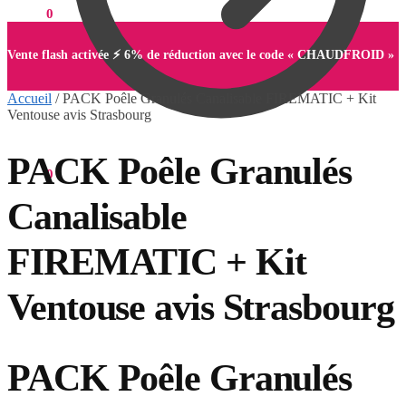
0,00
€
0
Vente flash activée ⚡ 6% de réduction avec le code « CHAUDFROID »
Accueil
/
PACK Poêle Granulés Canalisable FIREMATIC + Kit
Ventouse avis Strasbourg
PACK Poêle Granulés
0,00
€
0
Canalisable
FIREMATIC + Kit
Ventouse avis Strasbourg
PACK Poêle Granulés