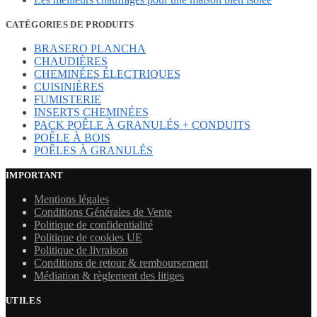
CATÉGORIES DE PRODUITS
BRASERO PLANCHA
CHAUDIÈRES
CHEMINÉES ÉLECTRIQUES
CUISINIÈRES
FUMISTERIE
INSERTS CHEMINÉES
PACK POÊLE À GRANULÉS + CONDUITS
POÊLE À BOIS
POÊLES À GRANULÉS
IMPORTANT
Mentions légales
Conditions Générales de Vente
Politique de confidentialité
Politique de cookies UE
Politique de livraison
Conditions de retour & remboursement
Médiation & règlement des litiges
UTILES