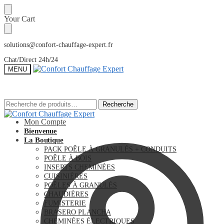
Sauter
Skip
Your Cart
à
to
la
content
navigation
solutions@confort-chauffage-expert.fr
Chat/Direct 24h/24
MENU
Recherche
Recherche
Recherche
Recherche
pour :
pour :
Mon Compte
Bienvenue
La Boutique
PACK POÊLE À GRANULÉS + CONDUITS
POÊLE À BOIS
INSERTS CHEMINÉES
CUISINIÈRES
POÊLES À GRANULÉS
CHAUDIÈRES
FUMISTERIE
BRASERO PLANCHA
CHEMINÉES ÉLECTRIQUES