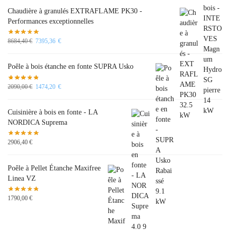
Chaudière à granulés EXTRAFLAME PK30 -
Performances exceptionnelles
8684,40
€
7395,36
€
Poêle à bois étanche en fonte SUPRA Usko
2090,00
€
1474,20
€
Cuisinière à bois en fonte - LA
NORDICA Suprema
2906,40
€
Poêle à Pellet Étanche Maxifree
Linea VZ
1790,00
€