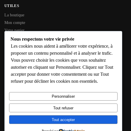
UTILES
La boutique
Mon compte
Votre panier
Contactez-nous
Nous respectons votre vie privée
Les cookies nous aident à améliorer votre expérience, à
INFORMATIONS GÉNÉRALES
proposer un contenu personnalisé et à analyser le trafic.
Vous pouvez choisir les cookies que vous souhaitez
SIREN :
353 794 936
autoriser en cliquant sur Personnaliser. Cliquez sur Tout
SIRET :
353 794 936 00016
accepter pour donner votre consentement ou sur Tout
Adresse :
10 Rue de l’Étang, 79190 Caunay
refuser pour décliner les cookies non essentiels.
E-mail :
solutions@confort-chauffage-expert.fr
Hébergeur :
IONOS – https://www.ionos.fr
Personnaliser
Horaires :
Lun – Sam : 8h – 18h
Tout refuser
© Confort Chauffage Expert 2020
Site conçu avec soin par Confort Chauffage Expert
Tout accepter
Propulsé par